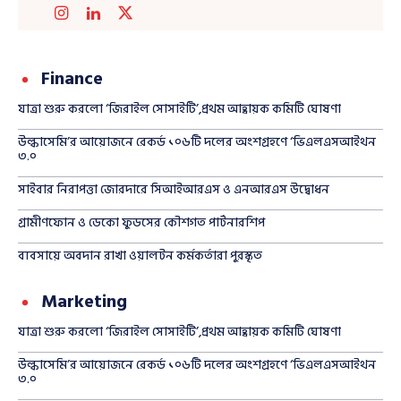
Finance
যাত্রা শুরু করলো ‘জিরাইল সোসাইটি’,প্রথম আহ্বায়ক কমিটি ঘোষণা
উল্কাসেমি’র আয়োজনে রেকর্ড ১০৬টি দলের অংশগ্রহণে ‘ভিএলএসআইথন
৩.০
সাইবার নিরাপত্তা জোরদারে সিআইআরএস ও এনআরএস উদ্বোধন
গ্রামীণফোন ও ডেকো ফুডসের কৌশগত পার্টনারশিপ
ব্যবসায়ে অবদান রাখা ওয়ালটন কর্মকর্তারা পুরস্কৃত
Marketing
যাত্রা শুরু করলো ‘জিরাইল সোসাইটি’,প্রথম আহ্বায়ক কমিটি ঘোষণা
উল্কাসেমি’র আয়োজনে রেকর্ড ১০৬টি দলের অংশগ্রহণে ‘ভিএলএসআইথন
৩.০