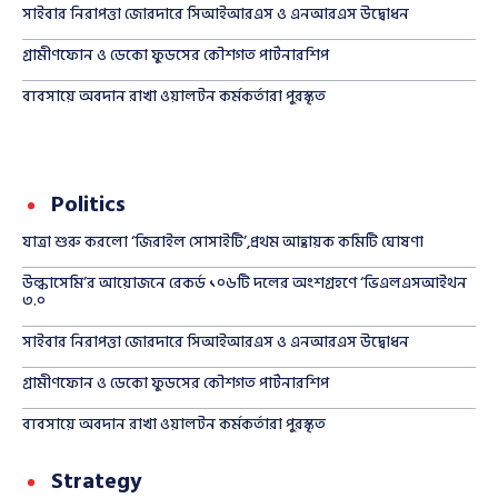
সাইবার নিরাপত্তা জোরদারে সিআইআরএস ও এনআরএস উদ্বোধন
গ্রামীণফোন ও ডেকো ফুডসের কৌশগত পার্টনারশিপ
ব্যবসায়ে অবদান রাখা ওয়ালটন কর্মকর্তারা পুরস্কৃত
Politics
যাত্রা শুরু করলো ‘জিরাইল সোসাইটি’,প্রথম আহ্বায়ক কমিটি ঘোষণা
উল্কাসেমি’র আয়োজনে রেকর্ড ১০৬টি দলের অংশগ্রহণে ‘ভিএলএসআইথন
৩.০
সাইবার নিরাপত্তা জোরদারে সিআইআরএস ও এনআরএস উদ্বোধন
গ্রামীণফোন ও ডেকো ফুডসের কৌশগত পার্টনারশিপ
ব্যবসায়ে অবদান রাখা ওয়ালটন কর্মকর্তারা পুরস্কৃত
Strategy