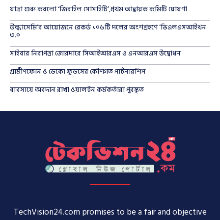
যাত্রা শুরু করলো ‘জিরাইল সোসাইটি’,প্রথম আহ্বায়ক কমিটি ঘোষণা
উল্কাসেমি’র আয়োজনে রেকর্ড ১০৬টি দলের অংশগ্রহণে ‘ভিএলএসআইথন
৩.০
সাইবার নিরাপত্তা জোরদারে সিআইআরএস ও এনআরএস উদ্বোধন
গ্রামীণফোন ও ডেকো ফুডসের কৌশগত পার্টনারশিপ
ব্যবসায়ে অবদান রাখা ওয়ালটন কর্মকর্তারা পুরস্কৃত
TechVision24.com promises to be a fair and objective