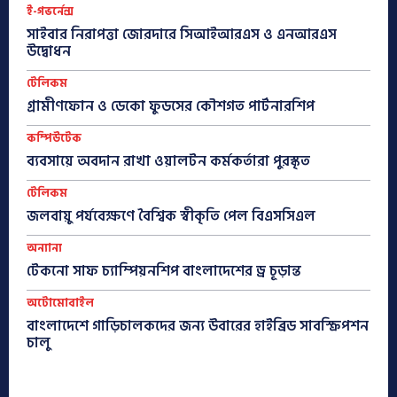
ই-গভর্নেন্স
সাইবার নিরাপত্তা জোরদারে সিআইআরএস ও এনআরএস
উদ্বোধন
টেলিকম
গ্রামীণফোন ও ডেকো ফুডসের কৌশগত পার্টনারশিপ
কম্পিউটেক
ব্যবসায়ে অবদান রাখা ওয়ালটন কর্মকর্তারা পুরস্কৃত
টেলিকম
জলবায়ু পর্যবেক্ষণে বৈশ্বিক স্বীকৃতি পেল বিএসসিএল
অন্যান্য
টেকনো সাফ চ্যাম্পিয়নশিপ বাংলাদেশের ড্র চূড়ান্ত
অটোমোবাইল
বাংলাদেশে গাড়িচালকদের জন্য উবারের হাইব্রিড সাবস্ক্রিপশন
চালু