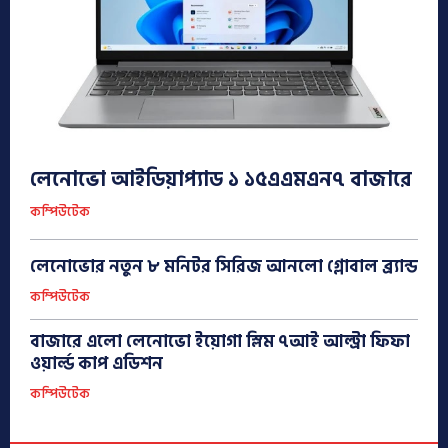
লেনোভো আইডিয়াপ্যাড ১ ১৫এএমএন৭ বাজারে
কম্পিউটেক
লেনোভোর নতুন ৮ মনিটর সিরিজ আনলো গ্লোবাল ব্র্যান্ড
কম্পিউটেক
বাজারে এলো লেনোভো ইয়োগা স্লিম ৭আই আল্ট্রা ফিফা
ওয়ার্ল্ড কাপ এডিশন
কম্পিউটেক