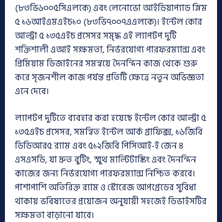
(৮৩ভি৬০০৫সিএলকে) এবং লেনোভো আইডিয়াপ্যাড স্লিম
৫ ১৬আইএমএইচ১০ (৮৩ভি৭০০৭এএলকে)। ইন্টেল কোর
আল্ট্রা ৫ ১৩৫এইচ প্রসেসর সমৃদ্ধ এই ল্যাপটপ দুটি
শক্তিশালী এআই সক্ষমতা, নির্ভরযোগ্য পারফরম্যান্স এবং
প্রিমিয়াম ডিজাইনের সমন্বয়ে দৈনন্দিন কাজ থেকে শুরু
করে সৃজনশীল কাজ পর্যন্ত প্রতিটি ক্ষেত্রে নতুন অভিজ্ঞতা
এনে দেবে।
ল্যাপটপ দুটিতে ব্যবহার করা হয়েছে ইন্টেল কোর আল্ট্রা ৫
১৩৫এইচ প্রসেসর, সমন্বিত ইন্টেল আর্ক গ্রাফিক্স, ১৬জিবি
ডিডিআর৫ র‍্যাম এবং ৫১২জিবি পিসিআই-ই জেন ৪
এসএসডি, যা দ্রুত বুটিং, স্মুথ মাল্টিটাস্কিং এবং দৈনন্দিন
কাজের জন্য নির্ভরযোগ্য পারফরম্যান্স নিশ্চিত করবে।
পাশাপাশি অতিরিক্ত র‍্যাম ও স্টোরেজ আপগ্রেডের সুবিধা
থাকায় ভবিষ্যতের প্রয়োজন অনুযায়ী সহজেই ডিভাইসটির
সক্ষমতা বাড়ানো যাবে।