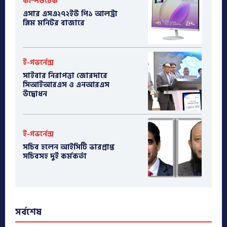
কম্পিউটেক
এসার এসএ২৭২ইউ পি১ আলট্রা
স্লিম মনিটর বাজারে
ই-গভর্নেন্স
সাইবার নিরাপত্তা জোরদারে
সিআইআরএস ও এনআরএস
উদ্বোধন
ই-গভর্নেন্স
সচিব হলেন আইসিটি ভারপ্রাপ্ত
সচিবসহ দুই কর্মকর্তা
সর্বশেষ