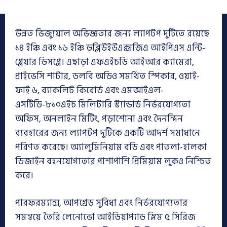
উন্নত ভিজ্যুয়াল অভিজ্ঞতার জন্য ল্যাপটপ দুটিতে রয়েছে
১৪ ইঞ্চি এবং ১৬ ইঞ্চি ডব্লিউইউএক্সজিএ আইপিএস এন্টি-
গ্লেয়ার ডিসপ্লে। এছাড়া এফএইচডি আইআর ক্যামেরা,
প্রাইভেসি শাটার, ডলবি অডিও সমর্থিত স্পিকার, ওয়াই-
ফাই ৬, ব্যাকলিট কিবোর্ড এবং এমআইএল-
এসটিডি-৮১০এইচ মিলিটারি স্ট্যান্ডার্ড নির্ভরযোগ্যতা
অফিস, অনলাইন মিটিং, পড়াশোনা এবং দৈনন্দিন
ব্যবহারের জন্য ল্যাপটপ দুটিকে একটি আদর্শ সমাধানে
পরিণত করেছে। অ্যালুমিনিয়াম বডি এবং পাতলা-হালকা
ডিজাইন বহনযোগ্যতার পাশাপাশি প্রিমিয়াম লুকও নিশ্চিত
করে।
পারফরম্যান্স, আপগ্রেড সুবিধা এবং নির্ভরযোগ্যতার
সমন্বয়ে তৈরি লেনোভো আইডিয়াপ্যাড স্লিম ৫ সিরিজ