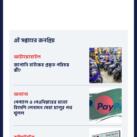
এই সপ্তাহের জনপ্রিয়
অটোমোবাইল
​জাপানি বাইকের প্রকৃত পরিচয়
কী?
অন্যান্য
পেপ্যাল ও পেওনিয়ারের মতো
বিদেশি লেনদেন সেবা চালুর পথ
খুলল