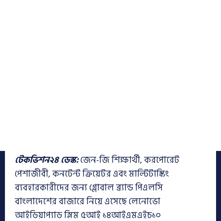
টেকভিশন২৪ ডেস্ক:
জেন-জি শিক্ষার্থী, করপোরেট
পেশাজীবী, কনটেন্ট ক্রিয়েটর এবং মাল্টিটাস্কিং
ব্যবহারকারীদের জন্য গ্লোবাল ব্র্যান্ড পিএলসি
বাংলাদেশের বাজারে নিয়ে এসেছে লেনোভো
আইডিয়াপ্যাড স্লিম ৫আই ১৪আইএমএইচ১০