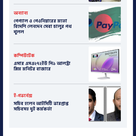
অন্যান্য
পেপ্যাল ও পেওনিয়ারের মতো
বিদেশি লেনদেন সেবা চালুর পথ
খুলল
কম্পিউটেক
এসার এসএ২৭২ইউ পি১ আলট্রা
স্লিম মনিটর বাজারে
ই-গভর্নেন্স
সচিব হলেন আইসিটি ভারপ্রাপ্ত
সচিবসহ দুই কর্মকর্তা