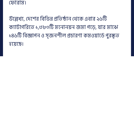
ফোরাম।
উল্লেখ্য, দেশের বিভিন্ন প্রতিষ্ঠান থেকে এবার ২৬টি
ক্যাটাগরিতে ১,৩৮০টি মনোনয়ন জমা পড়ে, যার মাঝে
১৪৬টি বিজ্ঞাপন ও সৃজনশীল প্রচারণা কমওয়ার্ডে পুরস্কৃত
হয়েছে।