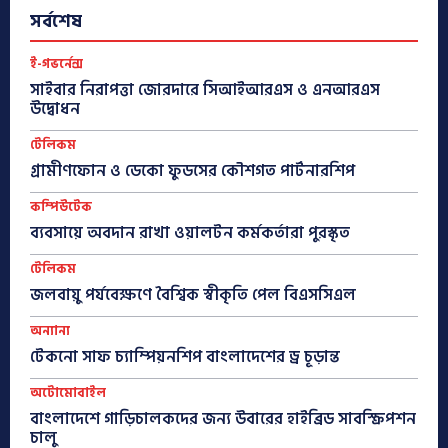
সর্বশেষ
ই-গভর্নেন্স
সাইবার নিরাপত্তা জোরদারে সিআইআরএস ও এনআরএস
উদ্বোধন
টেলিকম
গ্রামীণফোন ও ডেকো ফুডসের কৌশগত পার্টনারশিপ
কম্পিউটেক
ব্যবসায়ে অবদান রাখা ওয়ালটন কর্মকর্তারা পুরস্কৃত
টেলিকম
জলবায়ু পর্যবেক্ষণে বৈশ্বিক স্বীকৃতি পেল বিএসসিএল
অন্যান্য
টেকনো সাফ চ্যাম্পিয়নশিপ বাংলাদেশের ড্র চূড়ান্ত
অটোমোবাইল
বাংলাদেশে গাড়িচালকদের জন্য উবারের হাইব্রিড সাবস্ক্রিপশন
চালু