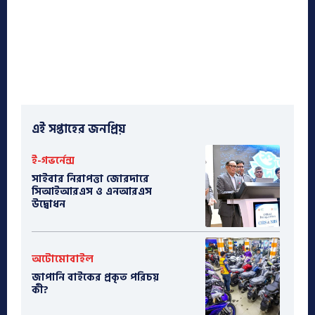
এই সপ্তাহের জনপ্রিয়
ই-গভর্নেন্স
সাইবার নিরাপত্তা জোরদারে
সিআইআরএস ও এনআরএস
উদ্বোধন
অটোমোবাইল
​জাপানি বাইকের প্রকৃত পরিচয়
কী?