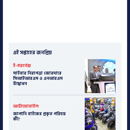
এই সপ্তাহের জনপ্রিয়
ই-গভর্নেন্স
সাইবার নিরাপত্তা জোরদারে
সিআইআরএস ও এনআরএস
উদ্বোধন
অটোমোবাইল
​জাপানি বাইকের প্রকৃত পরিচয়
কী?