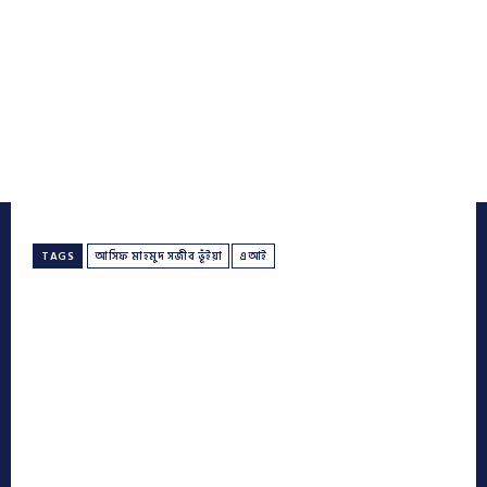
TAGS
আসিফ মাহমুদ সজীব ভূঁইয়া
এআই