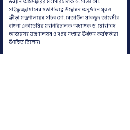
উন্নয়ন অধিদপ্তরের মহাপরিচালক ড. গাজী মো.
সাইফুজ্জামানের সভাপতিত্বে উদ্বোধন অনুষ্ঠানে যুব ও
ক্রীড়া মন্ত্রণালয়ের সচিব মো. রেজাউল মাকছুদ জাহেদীর
বাংলা একাডেমির মহাপরিচালক অধ্যাপক ড. মোহাম্মদ
আজমসহ মন্ত্রণালয়য় ও দপ্তর সংস্থার ঊর্ধ্বতন কর্মকর্তারা
উপস্থিত ছিলেন।