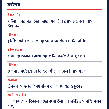
সর্বশেষ
ই-গভর্নেন্স
সাইবার নিরাপত্তা জোরদারে সিআইআরএস ও এনআরএস
উদ্বোধন
টেলিকম
গ্রামীণফোন ও ডেকো ফুডসের কৌশগত পার্টনারশিপ
কম্পিউটেক
ব্যবসায়ে অবদান রাখা ওয়ালটন কর্মকর্তারা পুরস্কৃত
টেলিকম
জলবায়ু পর্যবেক্ষণে বৈশ্বিক স্বীকৃতি পেল বিএসসিএল
অন্যান্য
টেকনো সাফ চ্যাম্পিয়নশিপ বাংলাদেশের ড্র চূড়ান্ত
অটোমোবাইল
বাংলাদেশে গাড়িচালকদের জন্য উবারের হাইব্রিড সাবস্ক্রিপশন
চালু