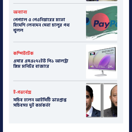
অন্যান্য
পেপ্যাল ও পেওনিয়ারের মতো
বিদেশি লেনদেন সেবা চালুর পথ
খুলল
কম্পিউটেক
এসার এসএ২৭২ইউ পি১ আলট্রা
স্লিম মনিটর বাজারে
ই-গভর্নেন্স
সচিব হলেন আইসিটি ভারপ্রাপ্ত
সচিবসহ দুই কর্মকর্তা