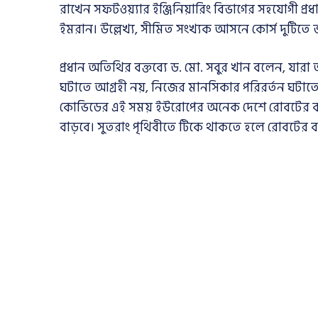
রাখেন সফটওয়্যার ইঞ্জিনিয়ারিং বিভাগের সহযোগী প্
ইমরান। উল্লেখ্য, সীমিত সংখ্যক আসনে কোর্স দুটিতে ভর
প্রধান অতিথির বক্তব্যে ড. মো. সবুর খান বলেন, যারা অল
ঘটাতে আগ্রহী নয়, নিজের মানসিকার পরিরর্তন ঘটাত
কোভিডের এই সময় ইউরোপের অনেক দেশে রোবটের ব্যব
বাড়বে। সুতরাং পৃথিবীতে টিকে থাকতে হলে রোবটের ব