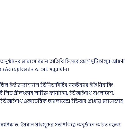
নুষ্ঠানের মাধ্যমে প্রধান অতিথি হিসেবে কোর্স দুটি চালুর ঘোষণা
বোর্ডের চেয়ারম্যান ড. মো. সবুর খান।
ডিল ইন্টারন্যাশনাল ইউনিভার্সিটির সফটয়্যার ইঞ্জিনিয়ারিং
ি লিড শ্রীলংকার লাহিরু ফার্নান্দো, ইউআইপাথ বাংলাদেশ,
 ইউআইপাথ একাডেমিক অ্যালায়েন্স ইন্ডিয়ার প্রোগ্রাম ম্যানেজার
যাপক ড. ইমরান মাহমুদের সভাপতিত্ত্বে অনুষ্ঠানে আরও বক্তব্য