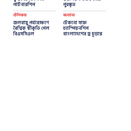
পার্টনারশিপ
পুরস্কৃত
টেলিকম
অন্যান্য
জলবায়ু পর্যবেক্ষণে
টেকনো সাফ
বৈশ্বিক স্বীকৃতি পেল
চ্যাম্পিয়নশিপ
বিএসসিএল
বাংলাদেশের ড্র চূড়ান্ত