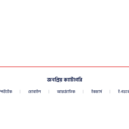
জনপ্রিয় ক্যাটাগরি
্পিউটেক
মোবাইল
আন্তর্জাতিক
ইকমার্স
ই-গভর্নে