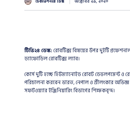
অক্টোবর ২৯, ২০২০
টেকভিশন২৪ ডেস্ক
টিভি২৪ ডেস্ক:
রোবটিক্স বিষয়ের উপর দুইটি প্রফেশনাল
ড্যাফোডিল রোবটিক্স ল্যাব।
কোর্স দুটি হচ্ছে হিউম্যানোইড রোবট ডেভলপমেন্ট ও র
পরিচালনা করবেন ভারত, নেপাল ও শ্রীলংকার অভিজ্ঞ প
সফটওয়্যার ইঞ্জিনিয়ারিং বিভাগের শিক্ষকবৃন্দ।