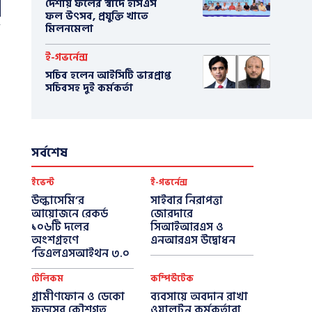
দেশীয় ফলের স্বাদে ইসিএস
ফল উৎসব, প্রযুক্তি খাতে
মিলনমেলা
ই-গভর্নেন্স
সচিব হলেন আইসিটি ভারপ্রাপ্ত
সচিবসহ দুই কর্মকর্তা
সর্বশেষ
ইভেন্ট
ই-গভর্নেন্স
উল্কাসেমি’র
সাইবার নিরাপত্তা
আয়োজনে রেকর্ড
জোরদারে
১০৬টি দলের
সিআইআরএস ও
অংশগ্রহণে
এনআরএস উদ্বোধন
‘ভিএলএসআইথন ৩.০
টেলিকম
কম্পিউটেক
গ্রামীণফোন ও ডেকো
ব্যবসায়ে অবদান রাখা
ফুডসের কৌশগত
ওয়ালটন কর্মকর্তারা