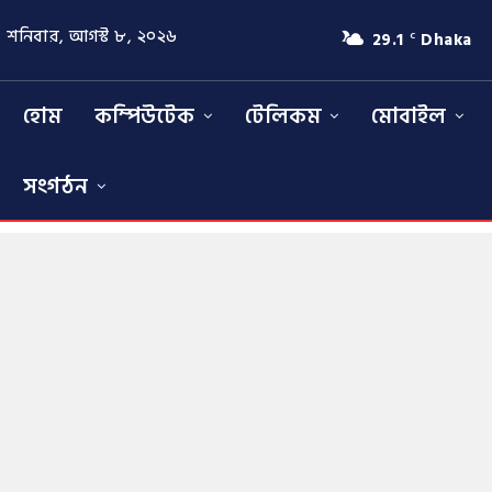
শনিবার, আগস্ট ৮, ২০২৬
29.1
Dhaka
C
হোম
কম্পিউটেক
টেলিকম
মোবাইল
সংগঠন