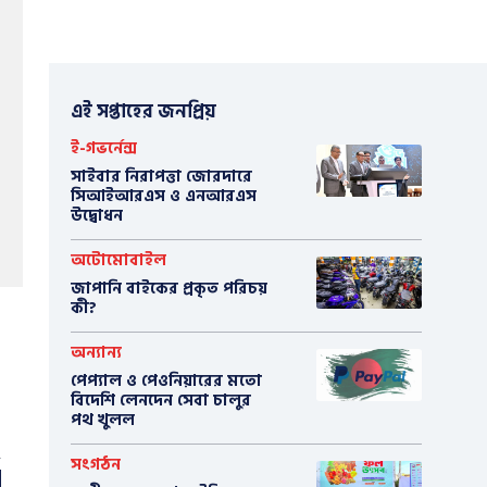
এই সপ্তাহের জনপ্রিয়
ই-গভর্নেন্স
সাইবার নিরাপত্তা জোরদারে
সিআইআরএস ও এনআরএস
উদ্বোধন
অটোমোবাইল
​জাপানি বাইকের প্রকৃত পরিচয়
কী?
অন্যান্য
পেপ্যাল ও পেওনিয়ারের মতো
বিদেশি লেনদেন সেবা চালুর
পথ খুলল
সংগঠন