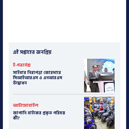
এই সপ্তাহের জনপ্রিয়
ই-গভর্নেন্স
সাইবার নিরাপত্তা জোরদারে
সিআইআরএস ও এনআরএস
উদ্বোধন
অটোমোবাইল
​জাপানি বাইকের প্রকৃত পরিচয়
কী?