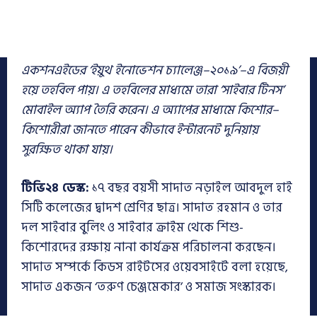
একশনএইডের ‘ইয়ুথ ইনোভেশন চ্যালেঞ্জ–২০১৯’–এ বিজয়ী
হয়ে তহবিল পায়। এ তহবিলের মাধ্যমে তারা ‘সাইবার টিনস’
মোবাইল অ্যাপ তৈরি করেন। এ অ্যাপের মাধ্যমে কিশোর–
কিশোরীরা জানতে পারেন কীভাবে ইন্টারনেট দুনিয়ায়
সুরক্ষিত থাকা যায়।
টিভি২৪ ডেস্ক:
১৭ বছর বয়সী সাদাত নড়াইল আবদুল হাই
সিটি কলেজের দ্বাদশ শ্রেণির ছাত্র। সাদাত রহমান ও তার
দল সাইবার বুলিং ও সাইবার ক্রাইম থেকে শিশু-
কিশোরদের রক্ষায় নানা কার্যক্রম পরিচালনা করছেন।
সাদাত সম্পর্কে কিডস রাইটসের ওয়েবসাইটে বলা হয়েছে,
সাদাত একজন ‘তরুণ চেঞ্জমেকার’ ও সমাজ সংস্কারক।