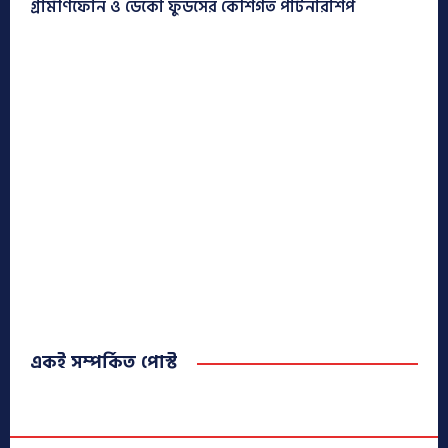
গ্রামীণফোন ও ডেকো ফুডসের কৌশগত পার্টনারশিপ
একই সম্পর্কিত পোস্ট