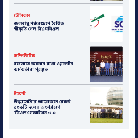
টেলিকম
জলবায়ু পর্যবেক্ষণে বৈশ্বিক
স্বীকৃতি পেল বিএসসিএল
কম্পিউটেক
ব্যবসায়ে অবদান রাখা ওয়ালটন
কর্মকর্তারা পুরস্কৃত
ইভেন্ট
উল্কাসেমি’র আয়োজনে রেকর্ড
১০৬টি দলের অংশগ্রহণে
‘ভিএলএসআইথন ৩.০