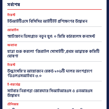
সর্বশেষ
ইভেন্ট
ইউআইটিএসে বিসিসির আইটিইই প্রশিক্ষণের উদ্বোধন
মোবাইল
স্মার্টফোন ডিসপ্লেতে নতুন যুগ: ০ মিমি বর্ডারলেস কনসেপ্ট
অন্যান্য
যাত্রা শুরু করলো ‘জিরাইল সোসাইটি’,প্রথম আহ্বায়ক কমিটি
ঘোষণা
ইভেন্ট
উল্কাসেমি’র আয়োজনে রেকর্ড ১০৬টি দলের অংশগ্রহণে
‘ভিএলএসআইথন ৩.০
ই-গভর্নেন্স
সাইবার নিরাপত্তা জোরদারে সিআইআরএস ও এনআরএস
উদ্বোধন
টেলিকম