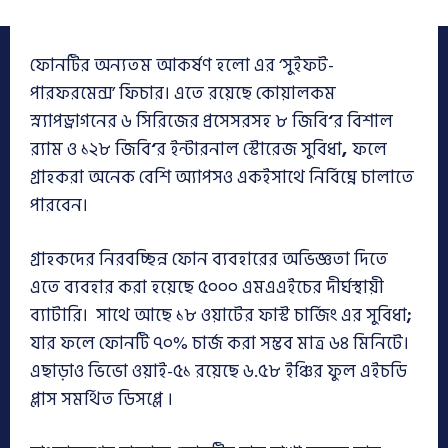
ফোনটির অন্যতম আকর্ষণ হলো এর ‘সুইফট-
পারফরমেন্স’ ফিচার। এতে রয়েছে কোয়ালকম
স্ন্যাপড্রাগনের ৬ সিরিজের প্রসেসরসহ ৮ জিবি
‘
র বিশাল
র‌্যাম ও ১২৮ জিবি
‘
র ইন্টারনাল স্টোরেজ সুবিধা
,
ফলে
গ্রাহকরা অনেক বেশি অ্যাপসও একইসাথে নির্বিঘ্নে চালাতে
পারবেন।
গ্রাহকদের নিরবচ্ছিন্ন ফোন ব্যবহারের অভিজ্ঞতা দিতে
এতে ব্যবহার করা হয়েছে ৫০০০ এমএএইচের দীর্ঘস্থায়ী
ব্যাটারি। সাথে আছে ১৮ ওয়াটের ফাস্ট চার্জিং এর সুবিধা
;
যার ফলে ফোনটি ৭০% চার্জ করা সম্ভব মাত্র ৬৪ মিনিটে।
এছাড়াও ভিভো ওয়াই-৫১ রয়েছে ৬.৫৮ ইঞ্চির ফুল এইচডি
প্লাস সমর্থিত ডিসপ্লে ।