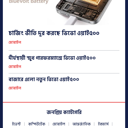
চার্জিং ভীতি দূর করছে ভিভো ওয়াই৫০০
মোবাইল
দীর্ঘস্থায়ী স্মুথ পারফরম্যান্সে ভিভো ওয়াই৫০০
মোবাইল
বাজারে এলো নতুন ভিভো ওয়াই৫০০
মোবাইল
জনপ্রিয় ক্যাটাগরি
ইভেন্ট
কম্পিউটেক
মোবাইল
আন্তর্জাতিক
ইকমার্স