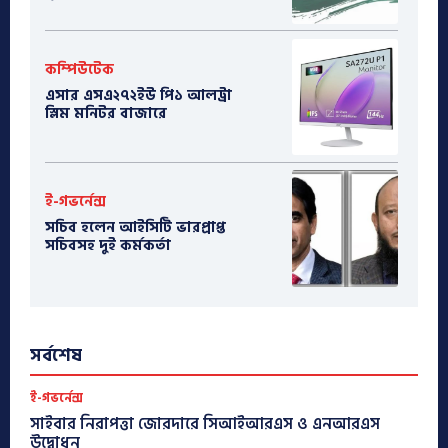
কম্পিউটেক
এসার এসএ২৭২ইউ পি১ আলট্রা
স্লিম মনিটর বাজারে
ই-গভর্নেন্স
সচিব হলেন আইসিটি ভারপ্রাপ্ত
সচিবসহ দুই কর্মকর্তা
সর্বশেষ
ই-গভর্নেন্স
সাইবার নিরাপত্তা জোরদারে সিআইআরএস ও এনআরএস
উদ্বোধন