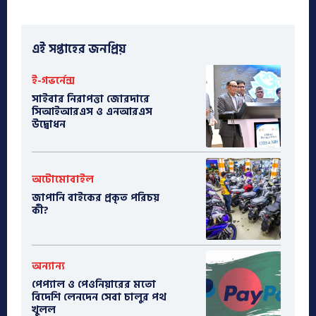
এই সপ্তাহের জনপ্রিয়
ই-গভর্নেন্স
সাইবার নিরাপত্তা জোরদারে
সিআইআরএস ও এনআরএস
উদ্বোধন
অটোমোবাইল
​জাপানি বাইকের প্রকৃত পরিচয়
কী?
অন্যান্য
পেপ্যাল ও পেওনিয়ারের মতো
বিদেশি লেনদেন সেবা চালুর পথ
খুলল