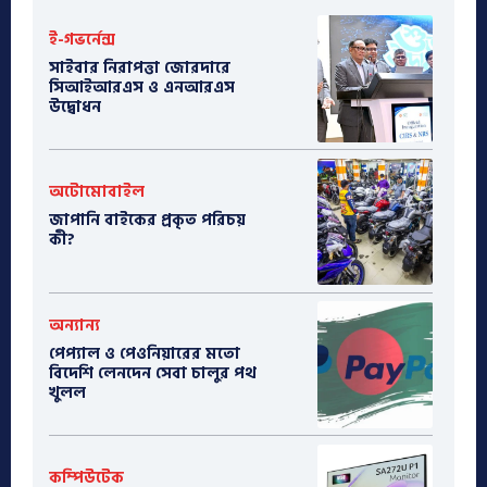
ই-গভর্নেন্স
সাইবার নিরাপত্তা জোরদারে
সিআইআরএস ও এনআরএস
উদ্বোধন
অটোমোবাইল
​জাপানি বাইকের প্রকৃত পরিচয়
কী?
অন্যান্য
পেপ্যাল ও পেওনিয়ারের মতো
বিদেশি লেনদেন সেবা চালুর পথ
খুলল
কম্পিউটেক