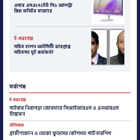
এসার এসএ২৭২ইউ পি১ আলট্রা
স্লিম মনিটর বাজারে
ই-গভর্নেন্স
সচিব হলেন আইসিটি ভারপ্রাপ্ত
সচিবসহ দুই কর্মকর্তা
সর্বশেষ
ই-গভর্নেন্স
সাইবার নিরাপত্তা জোরদারে সিআইআরএস ও এনআরএস
উদ্বোধন
টেলিকম
গ্রামীণফোন ও ডেকো ফুডসের কৌশগত পার্টনারশিপ