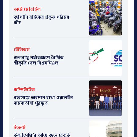
অটোমোবাইল
​জাপানি বাইকের প্রকৃত পরিচয়
কী?
টেলিকম
জলবায়ু পর্যবেক্ষণে বৈশ্বিক
স্বীকৃতি পেল বিএসসিএল
কম্পিউটেক
ব্যবসায়ে অবদান রাখা ওয়ালটন
কর্মকর্তারা পুরস্কৃত
ইভেন্ট
উল্কাসেমি’র আয়োজনে রেকর্ড