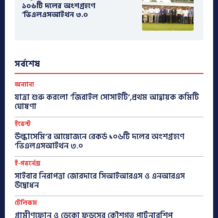
১০৬টি দলের অংশগ্রহণে
‘ভিএলএসআইথন ৩.০
সর্বশেষ
অন্যান্য
যাত্রা শুরু করলো ‘জিরাইল সোসাইটি’,প্রথম আহ্বায়ক কমিটি
ঘোষণা
ইভেন্ট
উল্কাসেমি’র আয়োজনে রেকর্ড ১০৬টি দলের অংশগ্রহণে
‘ভিএলএসআইথন ৩.০
ই-গভর্নেন্স
সাইবার নিরাপত্তা জোরদারে সিআইআরএস ও এনআরএস
উদ্বোধন
টেলিকম
গ্রামীণফোন ও ডেকো ফুডসের কৌশগত পার্টনারশিপ