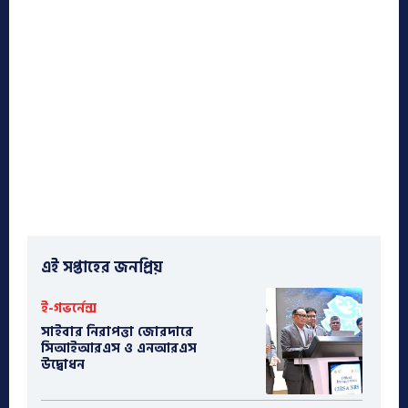
এই সপ্তাহের জনপ্রিয়
ই-গভর্নেন্স
সাইবার নিরাপত্তা জোরদারে
সিআইআরএস ও এনআরএস
উদ্বোধন