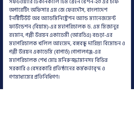
সফটওয়্যার টেকনিক্যাল টিম ব্রেইন স্টেশন-২৩ এর চীফ
অপারেটিং অফিসার এম জে ফেরদৌস, বাংলাদেশ
ইনস্টিটিউট অব অ্যাডমিনিস্ট্রেশন অ্যান্ড ম্যানেজমেন্ট
ফাউন্ডেশন (বিয়াম)-এর মহাপরিচালক ড. এম মিজানুর
রহমান, পল্লী উন্নয়ন একাডেমী (আরডিএ) বগুড়া-এর
মহাপরিচালক খলিল আহমেদ, বঙ্গবন্ধু দারিদ্র্য বিমোচন ও
পল্লী উন্নয়ন একাডেমি (বাপার্ড) গোপালগঞ্জ-এর
মহাপরিচালক শেখ মোঃ মনিরুজ্জামানসহ বিভিন্ন
সরকারি ও বেসরকারি প্রতিষ্ঠানের কর্মকর্তাবৃন্দ ও
গণমাধ্যমের প্রতিনিধিগণ।