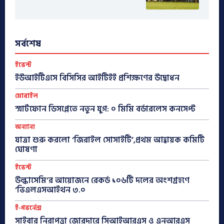
সর্বশেষ
ইভেন্ট
ইউআইটিএসে বিসিসির আইটিইই প্রশিক্ষণের উদ্বোধন
মোবাইল
স্মার্টফোন ডিসপ্লেতে নতুন যুগ: ০ মিমি বর্ডারলেস কনসেপ্ট
অন্যান্য
যাত্রা শুরু করলো ‘জিরাইল সোসাইটি’,প্রথম আহ্বায়ক কমিটি
ঘোষণা
ইভেন্ট
উল্কাসেমি’র আয়োজনে রেকর্ড ১০৬টি দলের অংশগ্রহণে
‘ভিএলএসআইথন ৩.০
ই-গভর্নেন্স
সাইবার নিরাপত্তা জোরদারে সিআইআরএস ও এনআরএস