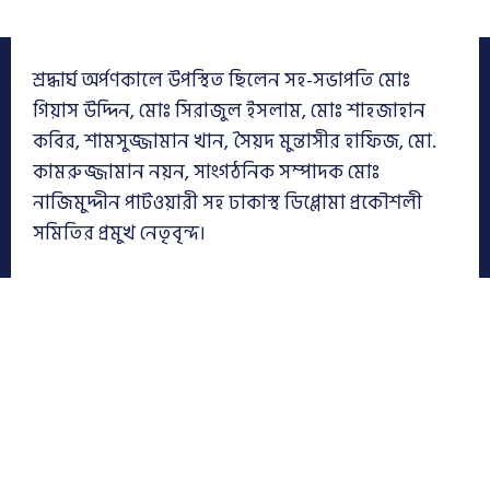
শ্রদ্ধার্ঘ অর্পণকালে উপস্থিত ছিলেন সহ-সভাপতি মোঃ
গিয়াস উদ্দিন, মোঃ সিরাজুল ইসলাম, মোঃ শাহজাহান
কবির, শামসুজ্জামান খান, সৈয়দ মুন্তাসীর হাফিজ, মো.
কামরুজ্জামান নয়ন, সাংগঠনিক সম্পাদক মোঃ
নাজিমুদ্দীন পাটওয়ারী সহ ঢাকাস্থ ডিপ্লোমা প্রকৌশলী
সমিতির প্রমুখ নেতৃবৃন্দ।