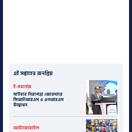
এই সপ্তাহের জনপ্রিয়
ই-গভর্নেন্স
সাইবার নিরাপত্তা জোরদারে
সিআইআরএস ও এনআরএস
উদ্বোধন
অটোমোবাইল