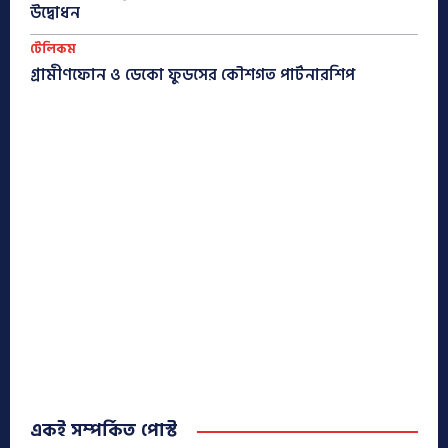
উদ্বোধন
টেলিকম
গ্রামীণফোন ও ডেকো ফুডসের কৌশগত পার্টনারশিপ
একই সম্পর্কিত পোস্ট