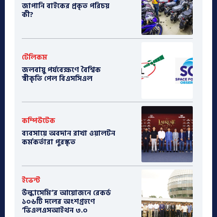
​জাপানি বাইকের প্রকৃত পরিচয়
কী?
টেলিকম
জলবায়ু পর্যবেক্ষণে বৈশ্বিক
স্বীকৃতি পেল বিএসসিএল
কম্পিউটেক
ব্যবসায়ে অবদান রাখা ওয়ালটন
কর্মকর্তারা পুরস্কৃত
ইভেন্ট
উল্কাসেমি’র আয়োজনে রেকর্ড
১০৬টি দলের অংশগ্রহণে
‘ভিএলএসআইথন ৩.০