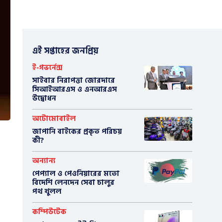
এই সপ্তাহের জনপ্রিয়
ই-গভর্নেন্স
সাইবার নিরাপত্তা জোরদারে
সিআইআরএস ও এনআরএস
উদ্বোধন
অটোমোবাইল
​জাপানি বাইকের প্রকৃত পরিচয়
কী?
অন্যান্য
পেপ্যাল ও পেওনিয়ারের মতো
বিদেশি লেনদেন সেবা চালুর
পথ খুলল
কম্পিউটেক