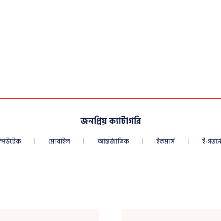
জনপ্রিয় ক্যাটাগরি
্পিউটেক
মোবাইল
আন্তর্জাতিক
ইকমার্স
ই-গভর্নে