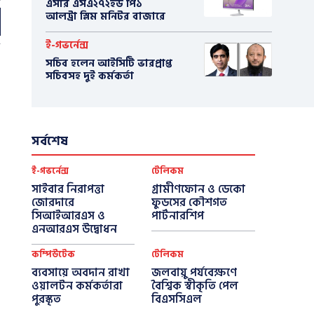
এসার এসএ২৭২ইউ পি১
আলট্রা স্লিম মনিটর বাজারে
ই-গভর্নেন্স
সচিব হলেন আইসিটি ভারপ্রাপ্ত
সচিবসহ দুই কর্মকর্তা
সর্বশেষ
ই-গভর্নেন্স
টেলিকম
সাইবার নিরাপত্তা
গ্রামীণফোন ও ডেকো
জোরদারে
ফুডসের কৌশগত
সিআইআরএস ও
পার্টনারশিপ
এনআরএস উদ্বোধন
কম্পিউটেক
টেলিকম
ব্যবসায়ে অবদান রাখা
জলবায়ু পর্যবেক্ষণে
ওয়ালটন কর্মকর্তারা
বৈশ্বিক স্বীকৃতি পেল
পুরস্কৃত
বিএসসিএল