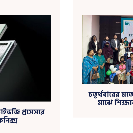
চতুর্থবারের মত
মাঝে শিক্ষা
ফাইভজি প্রসেসরে
িনিক্স