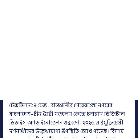
টেকভিশন২৪ ডেস্ক : রাজধানীর শেরেবাংলা নগরের
বাংলাদেশ–চীন মৈত্রী সম্মেলন কেন্দ্রে চলমান ডিজিটাল
ডিভাইস অ্যান্ড ইনোভেশন এক্সপো–২০২৬ এ প্রযুক্তিপ্রেমী
দর্শনার্থীদের উল্লেখযোগ্য উপস্থিতি চোখে পড়েছে। বিশেষ