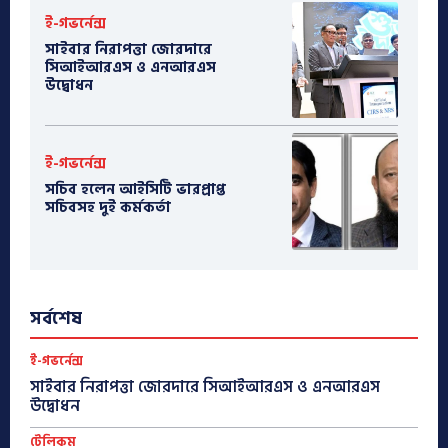
ই-গভর্নেন্স
সাইবার নিরাপত্তা জোরদারে
সিআইআরএস ও এনআরএস
উদ্বোধন
ই-গভর্নেন্স
সচিব হলেন আইসিটি ভারপ্রাপ্ত
সচিবসহ দুই কর্মকর্তা
সর্বশেষ
ই-গভর্নেন্স
সাইবার নিরাপত্তা জোরদারে সিআইআরএস ও এনআরএস
উদ্বোধন
টেলিকম