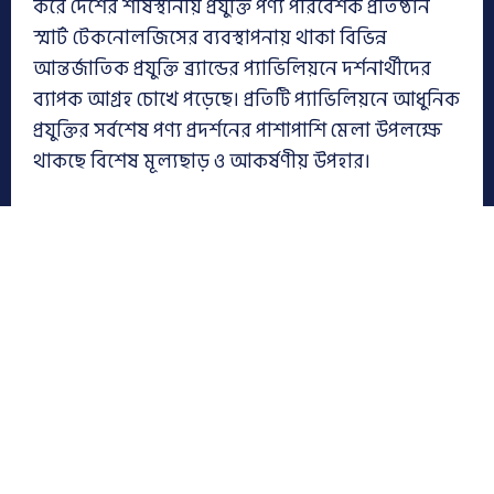
করে দেশের শীর্ষস্থানীয় প্রযুক্তি পণ্য পরিবেশক প্রতিষ্ঠান
স্মার্ট টেকনোলজিসের ব্যবস্থাপনায় থাকা বিভিন্ন
আন্তর্জাতিক প্রযুক্তি ব্র্যান্ডের প্যাভিলিয়নে দর্শনার্থীদের
ব্যাপক আগ্রহ চোখে পড়েছে। প্রতিটি প্যাভিলিয়নে আধুনিক
প্রযুক্তির সর্বশেষ পণ্য প্রদর্শনের পাশাপাশি মেলা উপলক্ষে
থাকছে বিশেষ মূল্যছাড় ও আকর্ষণীয় উপহার।