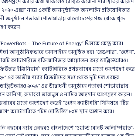
 অংশগ্রহণ করার কথা থাকলেও বৈশ্বিক করোনা পরিস্থিতির কারণে
রও ২০২০-এক্স” নামে একটি অনানুষ্ঠানিক অনলাইন প্রতিযোগিতার
অনুষ্ঠানে পতাকা শোভাযাত্রায় বাংলাদেশের পক্ষ থেকে খুদে
রহণ করেন।
য় “PowerBots – The Future of Energy” থিমকে কেন্দ্র করে।
গিতা আনুষ্ঠানিকভাবে অনলাইনে অনুষ্ঠিত হয়। “রেগুলার”, “ওপেন”,
ই চারটি ক্যাটাগরিতে প্রতিযোগিতার আয়োজন করে ডাব্লিউআরও।
িউচার ইঞ্জিনিয়ার্স” ক্যাটাগরিতে প্রথমবারের মতো অংশগ্রহণ করে
২১” এর জাতীয় পর্বের বিজয়ীদের মধ্য থেকে দুটি দল এবছর
ডাব্লিউআরও ২০২১” এর উদ্বোধনী অনুষ্ঠানে পতাকা শোভাযাত্রায়
িন তানিশা, রুদাইবা তারান্নুম ও নামির আহসান অংশগ্রহণ করেন।
রথমবারের মতো অংশগ্রহণ করেই “ওপেন ক্যাটাগরি” সিনিয়রে “টিম
়ার্স” ক্যাটাগরিতে “টিম প্রোডিজি” ১০ম স্থান অর্জন করে।
রতি বছরের ন্যায় এবছরও বাংলাদেশে “ওয়ার্ল্ড রোবট অলিম্পিয়াড”-