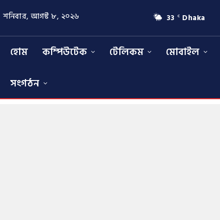
শনিবার, আগস্ট ৮, ২০২৬
33
Dhaka
C
হোম
কম্পিউটেক
টেলিকম
মোবাইল
সংগঠন