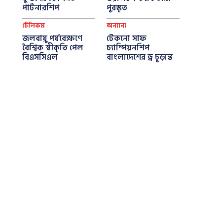
পার্টনারশিপ
পুরস্কৃত
টেলিকম
অন্যান্য
জলবায়ু পর্যবেক্ষণে
টেকনো সাফ
বৈশ্বিক স্বীকৃতি পেল
চ্যাম্পিয়নশিপ
বিএসসিএল
বাংলাদেশের ড্র চূড়ান্ত