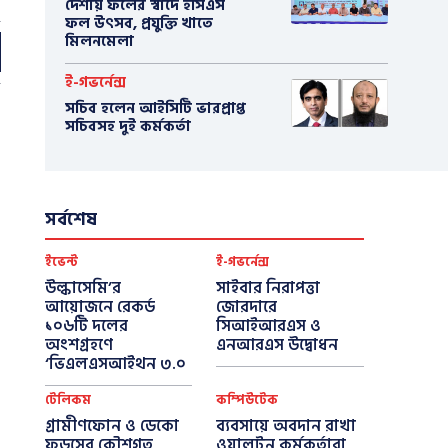
দেশীয় ফলের স্বাদে ইসিএস
ফল উৎসব, প্রযুক্তি খাতে
মিলনমেলা
ই-গভর্নেন্স
সচিব হলেন আইসিটি ভারপ্রাপ্ত
সচিবসহ দুই কর্মকর্তা
সর্বশেষ
ইভেন্ট
ই-গভর্নেন্স
উল্কাসেমি’র
সাইবার নিরাপত্তা
আয়োজনে রেকর্ড
জোরদারে
১০৬টি দলের
সিআইআরএস ও
অংশগ্রহণে
এনআরএস উদ্বোধন
‘ভিএলএসআইথন ৩.০
টেলিকম
কম্পিউটেক
গ্রামীণফোন ও ডেকো
ব্যবসায়ে অবদান রাখা
ফুডসের কৌশগত
ওয়ালটন কর্মকর্তারা