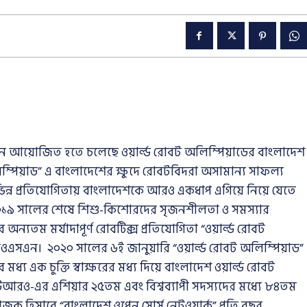
 আয়োজিত হতে চলেছে ওয়ার্ল্ড রোবট অলিম্পিয়াডের বাংলাদেশ
ম্পিয়াড” এ বাংলাদেশের ক্ষুদে রোবটবিদরা অসামান্য সাফল্য
িন্ন প্রতিযোগিতায় বাংলাদেশকে আরও একধাপ এগিয়ে নিয়ে যেতে
, ২০১৯ সালের শেষে শিশু-কিশোরদের সৃজনশীলতা ও সমস্যার
 অন্যতম মর্যাদাপূর্ণ রোবটিক্স প্রতিযোগিতা “ওয়ার্ল্ড রোবট
এসএন। ২০২০ সালের ৬ই জানুয়ারি “ওয়ার্ল্ড রোবট অলিম্পিয়াড”
ধ্য এক চুক্তি স্বাক্ষরের মধ্য দিয়ে বাংলাদেশ ওয়ার্ল্ড রোবট
উআরও-এর এশিয়ার ২৫তম এবং বিশ্বব্যাপী সদস্যদের মধ্যে ৮৪তম
ক হিসাবে “বাংলাদেশ ওপেন সোর্স নেটওয়ার্ক” প্রতি বছর