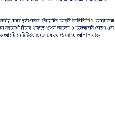
 জাতীয় পর্বের পৃষ্ঠপোষক “ক্রিয়েটিভ আইটি ইনস্টিটিউট”। আয়োজক
নে সহযোগী হিসেব থাকছে “প্রথম আলো” ও “জেআরসি বোর্ড”। এবং
টি ইনস্টিটিউট প্রেজেন্টস ওয়ার্ল্ড রোবট অলিম্পিয়াড-