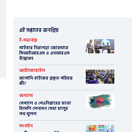
এই সপ্তাহের জনপ্রিয়
ই-গভর্নেন্স
সাইবার নিরাপত্তা জোরদারে
সিআইআরএস ও এনআরএস
উদ্বোধন
অটোমোবাইল
​জাপানি বাইকের প্রকৃত পরিচয়
কী?
অন্যান্য
পেপ্যাল ও পেওনিয়ারের মতো
বিদেশি লেনদেন সেবা চালুর
পথ খুলল
সংগঠন