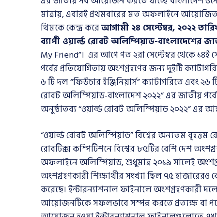
এর জাতীয় পর্ব আয়োজন করতে যাচ্ছে বাংলাদেশ ওপেন
মাত্রায়, এবারই প্রথমবারের মত অফলাইনে আয়োজিত হব
থিমকে কেন্দ্র করে
আগামী ২৪ সেপ্টেম্বর, ২০২২ তারিখ,
ব্যাপী ওয়ার্ল্ড রোবট অলিম্পিয়াড-বাংলাদেশের জাতী
My Friend”। এর আগে গত ২রা সেপ্টেম্বর থেকে ১৪ই সেপ
পর্বের প্রতিযোগিতায় অংশগ্রহণের জন্য দুইটি ক্যাটা
৬ টি দল “ফিউচার ইঞ্জিনিয়ার্স” ক্যাটাগরিতে এবং ২৬ 
রোবট অলিম্পিয়াড-বাংলাদেশ ২০২২” এর জাতীয় পর্বের 
অনুষ্ঠাতব্য “ওয়ার্ল্ড রোবট অলিম্পিয়াড ২০২২” এর আন
“ওয়ার্ল্ড রোবট অলিম্পিয়াড” বিশ্বের অন্যতম বৃহত্তম
রোবটিক্স কম্পিটিশনে বিশ্বের ৮৫টির বেশি দেশ অংশগ্র
অফলাইনে অলিম্পিয়াড, শুধুমাত্র ২০১৯ সালেই অংশগ্রহণ
অংশগ্রহণকারী শিক্ষার্থীর সংখ্যা ছিল ৭৫ হাজারেরও
করেছে। ইন্টারন্যাশনাল ফাইনালে অংশগ্রহণকারী দলের
আয়োজনটিকে সফলভাবে সম্পন্ন করতে প্রত্যক্ষ বা পর
আয়োজন হওয়া ইন্টারন্যাশনাল ফাইনালগুলোতে এখন পর