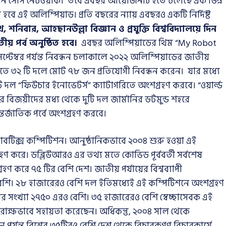
 সোর্স নেটওয়ার্ক। তবে এবছর আয়োজনটি হতে চলেছে এক ভিন্ন
ে এই অলিম্পিয়াড। প্রতি বছরের ন্যায় এবছরও একটি নির্দিষ্ট
 শনিবার, আহছানউল্লা বিজ্ঞান ও প্রযুক্তি বিশ্ববিদ্যালয়ে দিন
য় পর্ব অনুষ্ঠিত হবে।
এবছর অলিম্পিয়াডের থিম “My Robot
্টেম্বর পর্যন্ত নিবন্ধন চলাকালে ২০২২ অলিম্পিয়াডের জাতীয়
গরিতে ৩২ টি দলে মোট ৭৮ জন প্রতিযোগী নিবন্ধন করেন। যার মধ্যে
টি দল “ফিউচার ইনোভেটর্স” ক্যাটাগরিতে অংশগ্রহণ করবে। “ওয়ার্ল্ড
বিজয়ীদের মধ্য থেকে দুটি দল জার্মানির ডর্টমুন্ড শহরে
্তর্জাতিক পর্বে অংশগ্রহণ করবে।
 রোবটিক্স কম্পিটিশন। আনুষ্ঠানিকভাবে ২০০৪ শুরু হওয়া এই
হণ করে। ডব্লিউআরও এর তথ্য মতে কোভিড পূর্ববর্তী সর্বশেষ
 করে ৭৫ টির বেশি দেশ। জাতীয় পর্যায়ের বিশ্বব্যাপী
 বেশি। ২৮ হাজারেরও বেশি দল ইতিমধ্যেই এই কম্পিটিশনে অংশগ্রহণ
 সংখ্যা ২৭৫০ এরও বেশি। ৩৫ হাজারেরও বেশি স্বেচ্ছাসেবক এই
োক্ষভাবে সহায়তা করেছেন। অধিকন্তু, ২০০৪ সাল থেকে
্যন্ত বিশ্বের ৩৫টিরও বেশি দেশ থেকে বিচারকগণ বিচারকার্যে