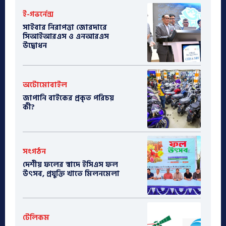
ই-গভর্নেন্স
সাইবার নিরাপত্তা জোরদারে
সিআইআরএস ও এনআরএস
উদ্বোধন
অটোমোবাইল
​জাপানি বাইকের প্রকৃত পরিচয়
কী?
সংগঠন
দেশীয় ফলের স্বাদে ইসিএস ফল
উৎসব, প্রযুক্তি খাতে মিলনমেলা
টেলিকম