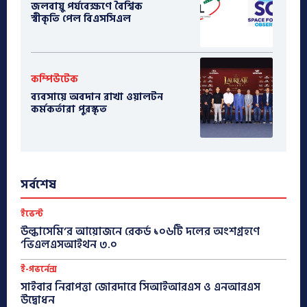
জলবায়ু পর্যবেক্ষণে বৈশ্বিক
স্বীকৃতি পেল বিএসসিএল
কম্পিউটেক
ব্যবসায়ে অবদান রাখা ওয়ালটন
কর্মকর্তারা পুরস্কৃত
সর্বশেষ
ইভেন্ট
উল্কাসেমি’র আয়োজনে রেকর্ড ১০৬টি দলের অংশগ্রহণে
‘ভিএলএসআইথন ৩.০
ই-গভর্নেন্স
সাইবার নিরাপত্তা জোরদারে সিআইআরএস ও এনআরএস
উদ্বোধন