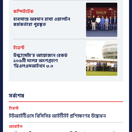
কম্পিউটেক
ব্যবসায়ে অবদান রাখা ওয়ালটন
কর্মকর্তারা পুরস্কৃত
ইভেন্ট
উল্কাসেমি’র আয়োজনে রেকর্ড
১০৬টি দলের অংশগ্রহণে
‘ভিএলএসআইথন ৩.০
সর্বশেষ
ইভেন্ট
ইউআইটিএসে বিসিসির আইটিইই প্রশিক্ষণের উদ্বোধন
মোবাইল