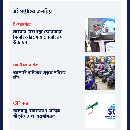
এই সপ্তাহের জনপ্রিয়
ই-গভর্নেন্স
সাইবার নিরাপত্তা জোরদারে
সিআইআরএস ও এনআরএস
উদ্বোধন
অটোমোবাইল
​জাপানি বাইকের প্রকৃত পরিচয়
কী?
টেলিকম
জলবায়ু পর্যবেক্ষণে বৈশ্বিক
স্বীকৃতি পেল বিএসসিএল