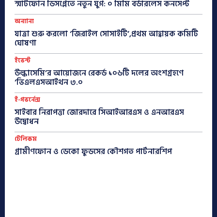
স্মার্টফোন ডিসপ্লেতে নতুন যুগ: ০ মিমি বর্ডারলেস কনসেপ্ট
অন্যান্য
যাত্রা শুরু করলো ‘জিরাইল সোসাইটি’,প্রথম আহ্বায়ক কমিটি
ঘোষণা
ইভেন্ট
উল্কাসেমি’র আয়োজনে রেকর্ড ১০৬টি দলের অংশগ্রহণে
‘ভিএলএসআইথন ৩.০
ই-গভর্নেন্স
সাইবার নিরাপত্তা জোরদারে সিআইআরএস ও এনআরএস
উদ্বোধন
টেলিকম
গ্রামীণফোন ও ডেকো ফুডসের কৌশগত পার্টনারশিপ