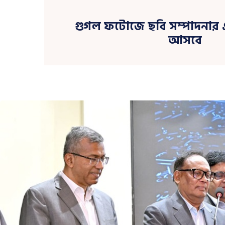
গুগল ফটোজে ছবি সম্পাদনার
আসবে