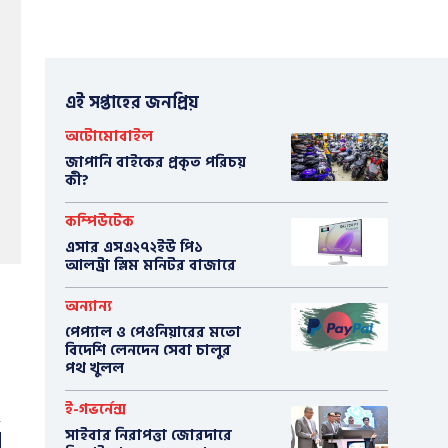
এই সপ্তাহের জনপ্রিয়
অটোমোবাইল
​জাপানি বাইকের প্রকৃত পরিচয়
কী?
কম্পিউটেক
এসার এসএ২৭২ইউ পি১
আলট্রা স্লিম মনিটর বাজারে
অন্যান্য
পেপ্যাল ও পেওনিয়ারের মতো
বিদেশি লেনদেন সেবা চালুর
পথ খুলল
ই-গভর্নেন্স
সাইবার নিরাপত্তা জোরদারে