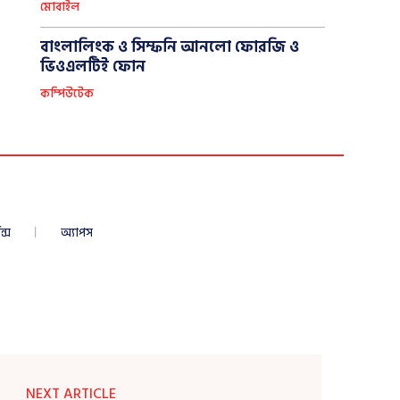
মোবাইল
বাংলালিংক ও সিম্ফনি আনলো ফোরজি ও
ভিওএলটিই ফোন
কম্পিউটেক
ন্স
অ্যাপস
NEXT ARTICLE