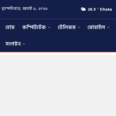
বৃহস্পতিবার, আগস্ট ৬, ২০২৬
28.9
Dhaka
C
হোম
কম্পিউটেক
টেলিকম
মোবাইল
সংগঠন