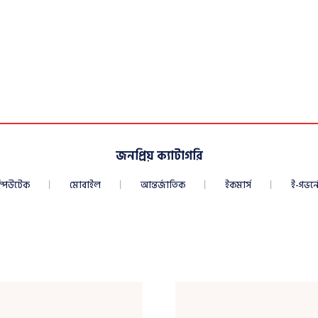
জনপ্রিয় ক্যাটাগরি
্পিউটেক
মোবাইল
আন্তর্জাতিক
ইকমার্স
ই-গভর্নে