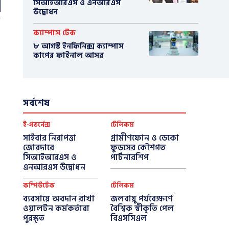
সিআইআরএস ও এনআরএস
উদ্বোধন
ক্যাম্পাস টেক
৮ আগস্ট ইনফিনিক্স ক্যাম্পাস
কাপের ফাইনাল আসর
সর্বশেষ
ই-গভর্নেন্স
টেলিকম
সাইবার নিরাপত্তা
গ্রামীণফোন ও ডেকো
জোরদারে
ফুডসের কৌশগত
সিআইআরএস ও
পার্টনারশিপ
এনআরএস উদ্বোধন
কম্পিউটেক
টেলিকম
ব্যবসায়ে অবদান রাখা
জলবায়ু পর্যবেক্ষণে
ওয়ালটন কর্মকর্তারা
বৈশ্বিক স্বীকৃতি পেল
পুরস্কৃত
বিএসসিএল