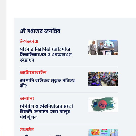
এই সপ্তাহের জনপ্রিয়
ই-গভর্নেন্স
সাইবার নিরাপত্তা জোরদারে
সিআইআরএস ও এনআরএস
উদ্বোধন
অটোমোবাইল
​জাপানি বাইকের প্রকৃত পরিচয়
কী?
অন্যান্য
পেপ্যাল ও পেওনিয়ারের মতো
বিদেশি লেনদেন সেবা চালুর
পথ খুলল
সংগঠন