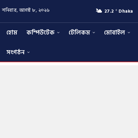
শনিবার, আগস্ট ৮, ২০২৬
27.2
Dhaka
C
হোম
কম্পিউটেক
টেলিকম
মোবাইল
সংগঠন