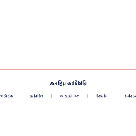
জনপ্রিয় ক্যাটাগরি
্পিউটেক
মোবাইল
আন্তর্জাতিক
ইকমার্স
ই-গভর্নে