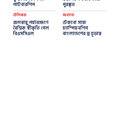
পার্টনারশিপ
পুরস্কৃত
টেলিকম
অন্যান্য
জলবায়ু পর্যবেক্ষণে
টেকনো সাফ
বৈশ্বিক স্বীকৃতি পেল
চ্যাম্পিয়নশিপ
বিএসসিএল
বাংলাদেশের ড্র চূড়ান্ত