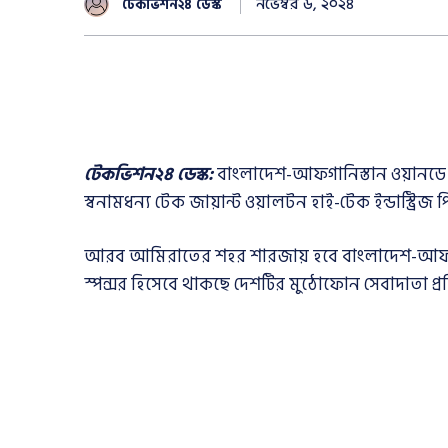
নভেম্বর ৬, ২০২৪
টেকভিশন২৪ ডেস্ক
টেকভিশন২৪ ডেস্ক:
বাংলাদেশ-আফগানিস্তান ওয়ানডে সি
স্বনামধন্য টেক জায়ান্ট ওয়ালটন হাই-টেক ইন্ডাস্ট্রিজ
আরব আমিরাতের শহর শারজায় হবে বাংলাদেশ-আফগান
স্পন্সর হিসেবে থাকছে দেশটির মুঠোফোন সেবাদাতা প্র