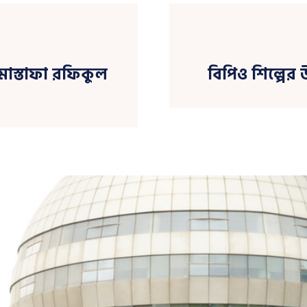
োস্তাফা রফিকুল
বিপিও শিল্পের 