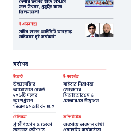
দেশীয় ফলের স্বাদে ইসিএস
ফল উৎসব, প্রযুক্তি খাতে
মিলনমেলা
ই-গভর্নেন্স
সচিব হলেন আইসিটি ভারপ্রাপ্ত
সচিবসহ দুই কর্মকর্তা
সর্বশেষ
ইভেন্ট
ই-গভর্নেন্স
উল্কাসেমি’র
সাইবার নিরাপত্তা
আয়োজনে রেকর্ড
জোরদারে
১০৬টি দলের
সিআইআরএস ও
অংশগ্রহণে
এনআরএস উদ্বোধন
‘ভিএলএসআইথন ৩.০
টেলিকম
কম্পিউটেক
গ্রামীণফোন ও ডেকো
ব্যবসায়ে অবদান রাখা
ফুডসের কৌশগত
ওয়ালটন কর্মকর্তারা