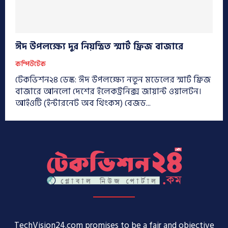
ঈদ উপলক্ষ্যে দুর নিয়ন্ত্রিত স্মার্ট ফ্রিজ বাজারে
কম্পিউটেক
টেকভিশন২৪ ডেস্ক: ঈদ উপলক্ষ্যে নতুন মডেলের স্মার্ট ফ্রিজ
বাজারে আনলো দেশের ইলেকট্রনিক্স জায়ান্ট ওয়ালটন।
আইওটি (ইন্টারনেট অব থিংকস) বেজড...
TechVision24.com promises to be a fair and objective