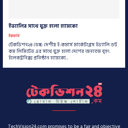
ইভ্যালির সাথে যুক্ত হলো হ্যামকো
ইকমার্স
টেকভিশন২৪ ডেস্ক: দেশীয় ই-কমার্স মার্কেটপ্লেস ইভ্যালি ডট
কম লিমিটেড এর সাথে যুক্ত হলো দেশের অন্যতম বৃহৎ
ইলেকট্রনিক্স প্রতিষ্ঠান হ্যামকো...
TechVision24.com promises to be a fair and objective