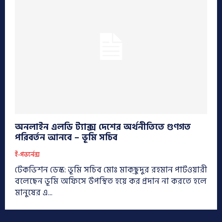
অনলাইন এলডি ট্যাক্স দেশের অর্থনীতিতে গুণগত
পরিবর্তন আনবে – ভূমি সচিব
ই-গভর্নেন্স
টেকভিশন ডেস্ক: ভূমি সচিব মোঃ মাক্‌ছুদুর রহমান পাটওয়ারী
বলেছেন ভূমি অফিসে উপস্থিত হয়ে কর প্রদান না করতে হলে
মানুষের এ...