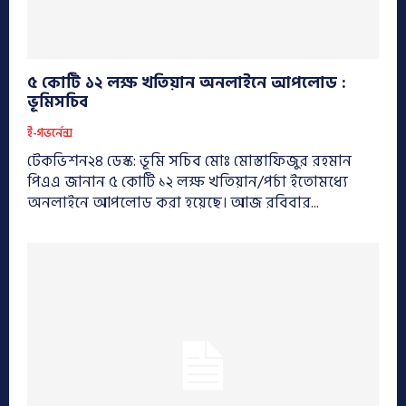
৫ কোটি ১২ লক্ষ খতিয়ান অনলাইনে আপলোড :
ভূমিসচিব
ই-গভর্নেন্স
টেকভিশন২৪ ডেস্ক: ভূমি সচিব মোঃ মোস্তাফিজুর রহমান
পিএএ জানান ৫ কোটি ১২ লক্ষ খতিয়ান/পর্চা ইতোমধ্যে
অনলাইনে আপলোড করা হয়েছে। আজ রবিবার...