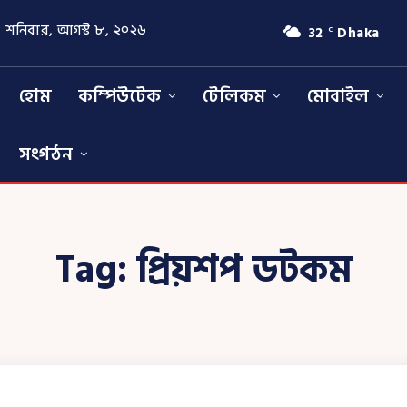
শনিবার, আগস্ট ৮, ২০২৬
32
Dhaka
C
হোম
কম্পিউটেক
টেলিকম
মোবাইল
সংগঠন
Tag:
প্রিয়শপ ডটকম