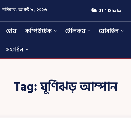
শনিবার, আগস্ট ৮, ২০২৬
31
Dhaka
C
হোম
কম্পিউটেক
টেলিকম
মোবাইল
সংগঠন
Tag:
ঘূর্ণিঝড় আম্পান