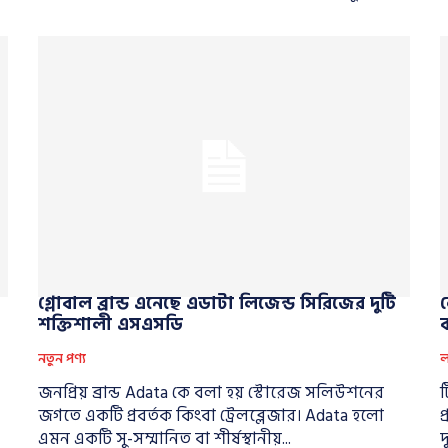
গ্লোবাল ব্রান্ড এনেছে এডাটা লিজেন্ড সিরিজের দুটি
শক্তিশালী এসএসডি
নতুন পণ্য
ল
জনপ্রিয় ব্রান্ড Adata কে বলা হয় স্টোরেজ সলিউশনের
ট
জগতে একটি প্রবর্তক কিংবা ট্রেলব্লেজার। Adata হলো
প
এমন একটি সু-সম্মানিত বা শীর্ষস্থানীয়...
দ