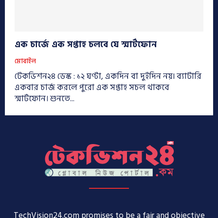
এক চার্জে এক সপ্তাহ চলবে যে স্মার্টফোন
মোবাইল
টেকভিশন২৪ ডেস্ক : ১২ ঘণ্টা, একদিন বা দুইদিন নয়৷ ব্যাটারি
একবার চার্জ করলে পুরো এক সপ্তাহ সচল থাকবে
স্মার্টফোন। শুনতে...
TechVision24.com promises to be a fair and objective