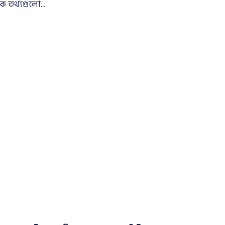
িক তথ্যগুলো...