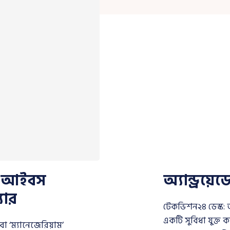
ান আইবস
অ্যান্ড্রয
যার
টেকভিশন২৪ ডেস্ক: অ
একটি সুবিধা যুক্ত ক
 ‘ম্যানেজেরিয়াম’