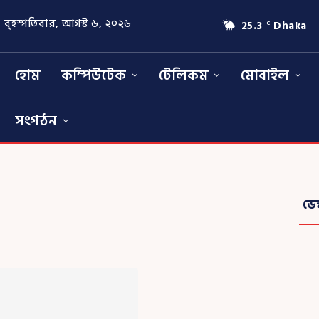
বৃহস্পতিবার, আগস্ট ৬, ২০২৬
25.3
Dhaka
C
হোম
কম্পিউটেক
টেলিকম
মোবাইল
সংগঠন
ডে