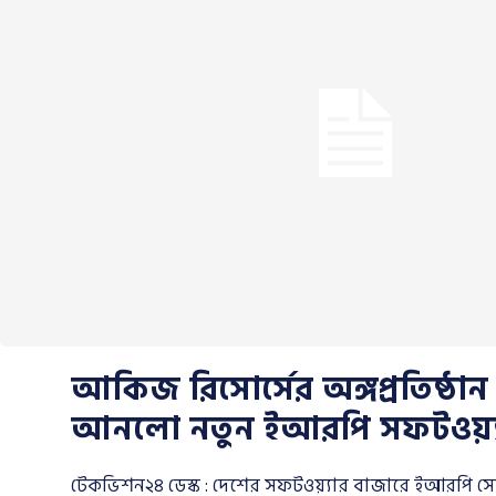
আকিজ রিসোর্সের অঙ্গপ্রতিষ্ঠ
আনলো নতুন ইআরপি সফটওয়্
টেকভিশন২৪ ডেস্ক : দেশের সফটওয়্যার বাজারে ইআরপি সেবা