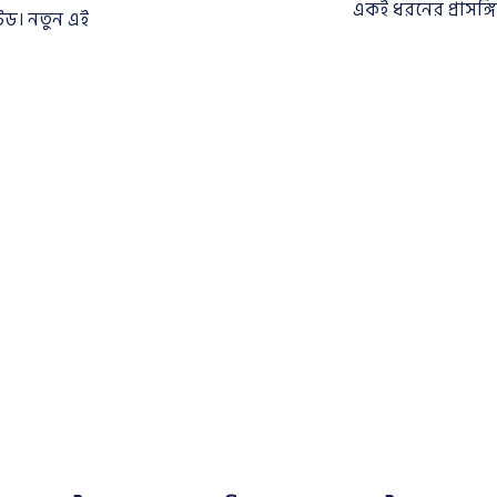
একই ধরনের প্রাসঙ্গ
েড। নতুন এই