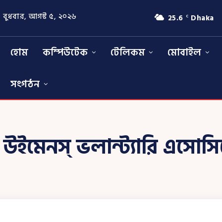
বুধবার, আগস্ট ৫, ২০২৬
25.6
Dhaka
C
হোম
কম্পিউটেক
টেলিকম
মোবাইল
সংগঠন
:
উইমেনস্ ভলান্ট্যারি এসোস