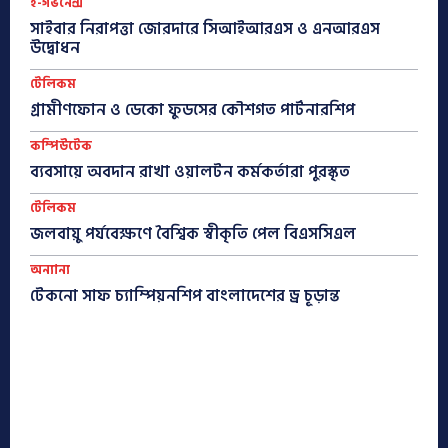
ই-গভর্নেন্স
সাইবার নিরাপত্তা জোরদারে সিআইআরএস ও এনআরএস
উদ্বোধন
টেলিকম
গ্রামীণফোন ও ডেকো ফুডসের কৌশগত পার্টনারশিপ
কম্পিউটেক
ব্যবসায়ে অবদান রাখা ওয়ালটন কর্মকর্তারা পুরস্কৃত
টেলিকম
জলবায়ু পর্যবেক্ষণে বৈশ্বিক স্বীকৃতি পেল বিএসসিএল
অন্যান্য
টেকনো সাফ চ্যাম্পিয়নশিপ বাংলাদেশের ড্র চূড়ান্ত