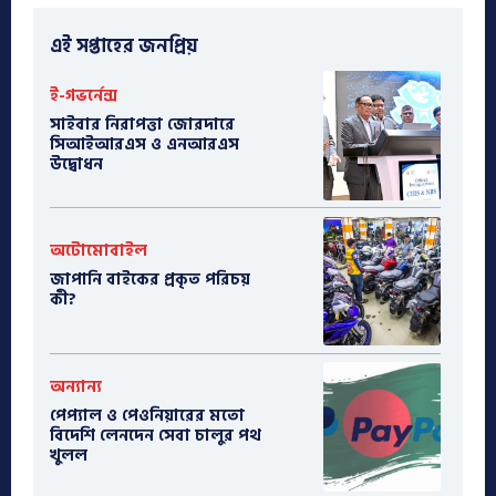
এই সপ্তাহের জনপ্রিয়
ই-গভর্নেন্স
সাইবার নিরাপত্তা জোরদারে
সিআইআরএস ও এনআরএস
উদ্বোধন
অটোমোবাইল
​জাপানি বাইকের প্রকৃত পরিচয়
কী?
অন্যান্য
পেপ্যাল ও পেওনিয়ারের মতো
বিদেশি লেনদেন সেবা চালুর পথ
খুলল