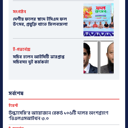
সংগঠন
দেশীয় ফলের স্বাদে ইসিএস ফল
উৎসব, প্রযুক্তি খাতে মিলনমেলা
ই-গভর্নেন্স
সচিব হলেন আইসিটি ভারপ্রাপ্ত
সচিবসহ দুই কর্মকর্তা
সর্বশেষ
ইভেন্ট
উল্কাসেমি’র আয়োজনে রেকর্ড ১০৬টি দলের অংশগ্রহণে
‘ভিএলএসআইথন ৩.০