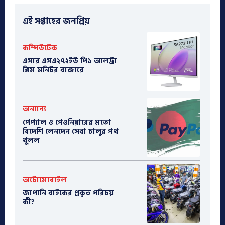
এই সপ্তাহের জনপ্রিয়
কম্পিউটেক
এসার এসএ২৭২ইউ পি১ আলট্রা
স্লিম মনিটর বাজারে
অন্যান্য
পেপ্যাল ও পেওনিয়ারের মতো
বিদেশি লেনদেন সেবা চালুর পথ
খুলল
অটোমোবাইল
​জাপানি বাইকের প্রকৃত পরিচয়
কী?