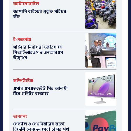
অটোমোবাইল
​জাপানি বাইকের প্রকৃত পরিচয়
কী?
ই-গভর্নেন্স
সাইবার নিরাপত্তা জোরদারে
সিআইআরএস ও এনআরএস
উদ্বোধন
কম্পিউটেক
এসার এসএ২৭২ইউ পি১ আলট্রা
স্লিম মনিটর বাজারে
অন্যান্য
পেপ্যাল ও পেওনিয়ারের মতো
বিদেশি লেনদেন সেবা চালুর পথ