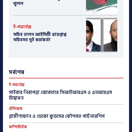
খুলল
ই-গভর্নেন্স
সচিব হলেন আইসিটি ভারপ্রাপ্ত
সচিবসহ দুই কর্মকর্তা
সর্বশেষ
ই-গভর্নেন্স
সাইবার নিরাপত্তা জোরদারে সিআইআরএস ও এনআরএস
উদ্বোধন
টেলিকম
গ্রামীণফোন ও ডেকো ফুডসের কৌশগত পার্টনারশিপ
কম্পিউটেক