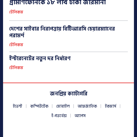
গ্রামীণফোনকে ১৮ লাখ টাকা জরিমানা
টেলিকম
দেশের সাইবার নিরাপত্তায় বিটিআরসি চেয়ারম্যানের
পরামর্শ
টেলিকম
ইন্টারনেটের নতুন দর নির্ধারণ
টেলিকম
জনপ্রিয় ক্যাটাগরি
ইভেন্ট
কম্পিউটেক
মোবাইল
আন্তর্জাতিক
ইকমার্স
ই-গভর্নেন্স
অ্যাপস