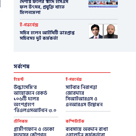
দেশীয় ফলের স্বাদে ইসিএস
ফল উৎসব, প্রযুক্তি খাতে
মিলনমেলা
ই-গভর্নেন্স
সচিব হলেন আইসিটি ভারপ্রাপ্ত
সচিবসহ দুই কর্মকর্তা
সর্বশেষ
ইভেন্ট
ই-গভর্নেন্স
উল্কাসেমি’র
সাইবার নিরাপত্তা
আয়োজনে রেকর্ড
জোরদারে
১০৬টি দলের
সিআইআরএস ও
অংশগ্রহণে
এনআরএস উদ্বোধন
‘ভিএলএসআইথন ৩.০
টেলিকম
কম্পিউটেক
গ্রামীণফোন ও ডেকো
ব্যবসায়ে অবদান রাখা
ফুডসের কৌশগত
ওয়ালটন কর্মকর্তারা