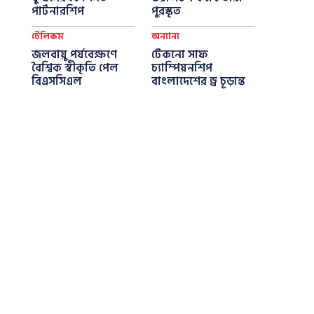
পার্টনারশিপ
পুরস্কৃত
টেলিকম
অন্যান্য
জলবায়ু পর্যবেক্ষণে
টেকনো সাফ
বৈশ্বিক স্বীকৃতি পেল
চ্যাম্পিয়নশিপ
বিএসসিএল
বাংলাদেশের ড্র চূড়ান্ত