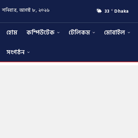
শনিবার, আগস্ট ৮, ২০২৬
33
Dhaka
C
হোম
কম্পিউটেক
টেলিকম
মোবাইল
সংগঠন