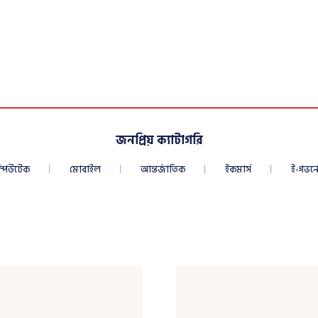
জনপ্রিয় ক্যাটাগরি
্পিউটেক
মোবাইল
আন্তর্জাতিক
ইকমার্স
ই-গভর্নে