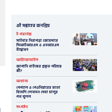
এই সপ্তাহের জনপ্রিয়
ই-গভর্নেন্স
সাইবার নিরাপত্তা জোরদারে
সিআইআরএস ও এনআরএস
উদ্বোধন
অটোমোবাইল
​জাপানি বাইকের প্রকৃত পরিচয়
কী?
অন্যান্য
পেপ্যাল ও পেওনিয়ারের মতো
বিদেশি লেনদেন সেবা চালুর
পথ খুলল
সংগঠন