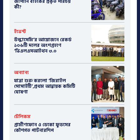
​জাপানি বাইকের প্রকৃত পরিচয়
কী?
ইভেন্ট
উল্কাসেমি’র আয়োজনে রেকর্ড
১০৬টি দলের অংশগ্রহণে
‘ভিএলএসআইথন ৩.০
অন্যান্য
যাত্রা শুরু করলো ‘জিরাইল
সোসাইটি’,প্রথম আহ্বায়ক কমিটি
ঘোষণা
টেলিকম
গ্রামীণফোন ও ডেকো ফুডসের
কৌশগত পার্টনারশিপ