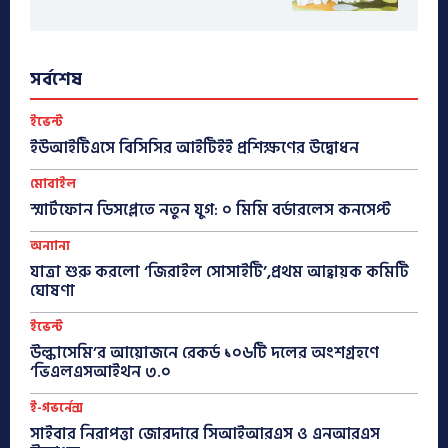
সর্বশেষ
ইভেন্ট
ইউআইটিএসে বিসিসির আইটিইই প্রশিক্ষণের উদ্বোধন
মোবাইল
স্মার্টফোন ডিসপ্লেতে নতুন যুগ: ০ মিমি বর্ডারলেস কনসেপ্ট
অন্যান্য
যাত্রা শুরু করলো ‘জিরাইল সোসাইটি’,প্রথম আহ্বায়ক কমিটি
ঘোষণা
ইভেন্ট
উল্কাসেমি’র আয়োজনে রেকর্ড ১০৬টি দলের অংশগ্রহণে
‘ভিএলএসআইথন ৩.০
ই-গভর্নেন্স
সাইবার নিরাপত্তা জোরদারে সিআইআরএস ও এনআরএস