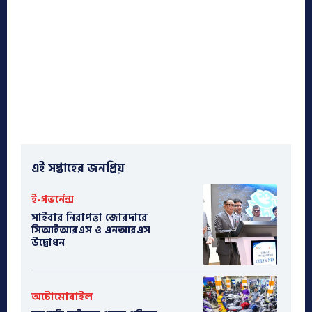
এই সপ্তাহের জনপ্রিয়
ই-গভর্নেন্স
সাইবার নিরাপত্তা জোরদারে
সিআইআরএস ও এনআরএস
উদ্বোধন
অটোমোবাইল