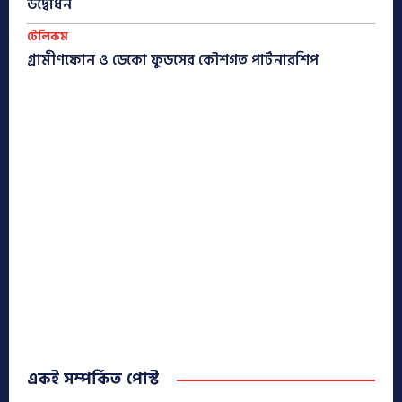
উদ্বোধন
টেলিকম
গ্রামীণফোন ও ডেকো ফুডসের কৌশগত পার্টনারশিপ
একই সম্পর্কিত পোস্ট