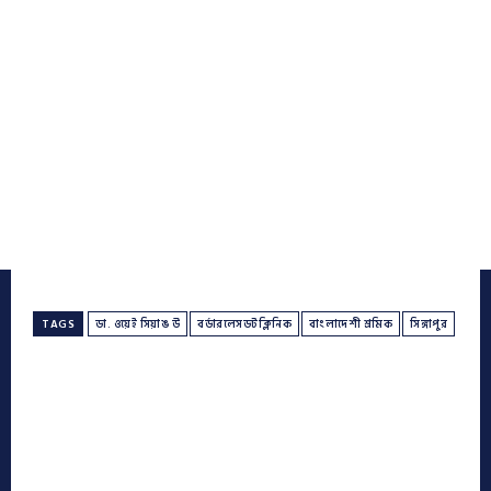
TAGS
ডা. ওয়েই সিয়াঙ উ
বর্ডারলেসডটক্লিনিক
বাংলাদেশী শ্রমিক
সিঙ্গাপুর