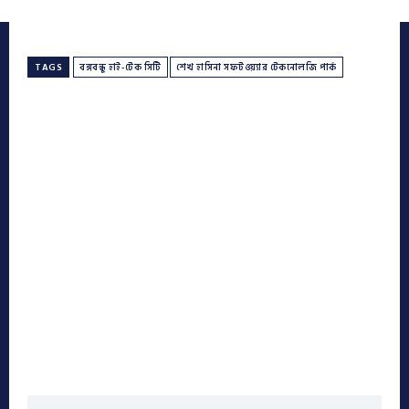
TAGS
বঙ্গবন্ধু হাই-টেক সিটি
শেখ হাসিনা সফটওয়্যার টেকনোলজি পার্ক