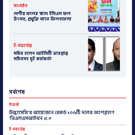
সংগঠন
দেশীয় ফলের স্বাদে ইসিএস ফল
উৎসব, প্রযুক্তি খাতে মিলনমেলা
ই-গভর্নেন্স
সচিব হলেন আইসিটি ভারপ্রাপ্ত
সচিবসহ দুই কর্মকর্তা
সর্বশেষ
ইভেন্ট
উল্কাসেমি’র আয়োজনে রেকর্ড ১০৬টি দলের অংশগ্রহণে
‘ভিএলএসআইথন ৩.০
ই-গভর্নেন্স