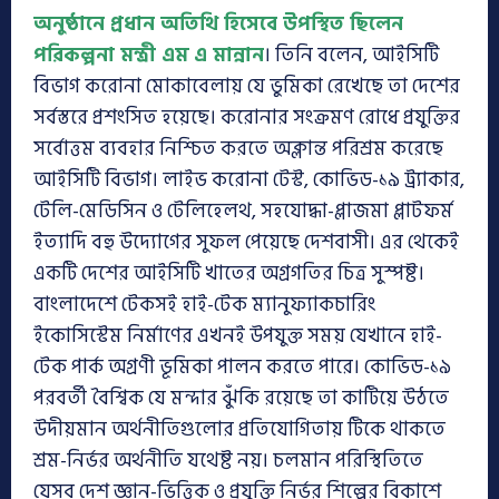
অনুষ্ঠানে প্রধান অতিথি হিসেবে উপস্থিত ছিলেন
পরিকল্পনা মন্ত্রী এম এ মান্নান
। তিনি বলেন, আইসিটি
বিভাগ করোনা মোকাবেলায় যে ভুমিকা রেখেছে তা দেশের
সর্বস্তরে প্রশংসিত হয়েছে। করোনার সংক্রমণ রোধে প্রযুক্তির
সর্বোত্তম ব্যবহার নিশ্চিত করতে অক্লান্ত পরিশ্রম করেছে
আইসিটি বিভাগ। লাইভ করোনা টেস্ট, কোভিড-১৯ ট্র্যাকার,
টেলি-মেডিসিন ও টেলিহেলথ, সহযোদ্ধা-প্লাজমা প্লাটফর্ম
ইত্যাদি বহু উদ্যোগের সুফল পেয়েছে দেশবাসী। এর থেকেই
একটি দেশের আইসিটি খাতের অগ্রগতির চিত্র সুস্পষ্ট।
বাংলাদেশে টেকসই হাই-টেক ম্যানুফ্যাকচারিং
ইকোসিস্টেম নির্মাণের এখনই উপযুক্ত সময় যেখানে হাই-
টেক পার্ক অগ্রণী ভূমিকা পালন করতে পারে। কোভিড-১৯
পরবর্তী বৈশ্বিক যে মন্দার ঝুঁকি রয়েছে তা কাটিয়ে উঠতে
উদীয়মান অর্থনীতিগুলোর প্রতিযোগিতায় টিকে থাকতে
শ্রম-নির্ভর অর্থনীতি যথেষ্ট নয়। চলমান পরিস্থিতিতে
যেসব দেশ জ্ঞান-ভিত্তিক ও প্রযুক্তি নির্ভর শিল্পের বিকাশে