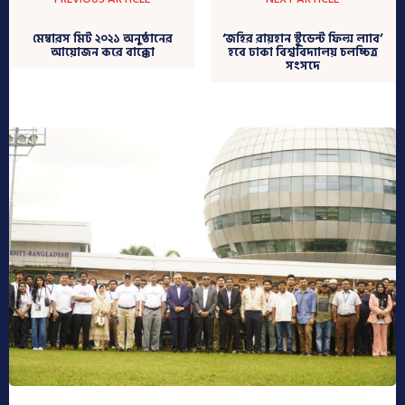
মেম্বারস মিট ২০২১ অনুষ্ঠানের
‘জহির রায়হান স্টুডেন্ট ফিল্ম ল্যাব’
আয়োজন করে বাক্কো
হবে ঢাকা বিশ্ববিদ্যালয় চলচ্চিত্র
সংসদে