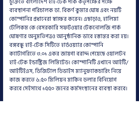
চুক্তিতে বাংলাদেশ হাই-টেক পার্ক কর্তৃপক্ষের পক্ষে
ব্যবস্থাপনা পরিচালক ডা. বিকর্ণ কুমার ঘোষ এবং নয়টি
কোম্পানির প্রধানেরা স্বাক্ষর করেন। এছাড়াও, হালিমা
টেলিকম কে বেসরকারি সফটওয়ার টেকনোলজি পার্ক
ঘোষণার অনুমতিপত্রও আনুষ্ঠানিক ভাবে হস্তান্তর করা হয়।
বঙ্গবন্ধু হাই-টেক সিটিতে হার্ডওয়্যার কোম্পানি
ক্যাটাগরিতে ৩.০১ একর জায়গা বরাদ্দ পেয়েছে ওয়ালটন
হাই-টেক ইন্ডাস্ট্রিজ লিমিটেড। কোম্পানিটি এখানে আইটি/
আইটিইএস, ডিজিটাল ডিভাইস ম্যানুফ্যাকচারিং নিয়ে
কাজ করতে ৬.৫০ মিলিয়ন মার্কিন ডলার বিনিয়োগ
করবে সেইসাথে ১৫৫০ জনের কর্মসংস্থানের ব্যবস্থা করবে।