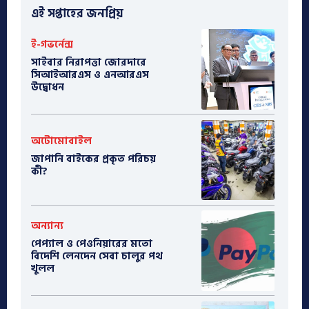
এই সপ্তাহের জনপ্রিয়
ই-গভর্নেন্স
সাইবার নিরাপত্তা জোরদারে
সিআইআরএস ও এনআরএস
উদ্বোধন
অটোমোবাইল
​জাপানি বাইকের প্রকৃত পরিচয়
কী?
অন্যান্য
পেপ্যাল ও পেওনিয়ারের মতো
বিদেশি লেনদেন সেবা চালুর পথ
খুলল