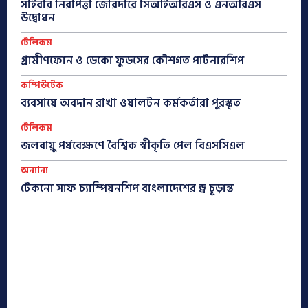
সাইবার নিরাপত্তা জোরদারে সিআইআরএস ও এনআরএস
উদ্বোধন
টেলিকম
গ্রামীণফোন ও ডেকো ফুডসের কৌশগত পার্টনারশিপ
কম্পিউটেক
ব্যবসায়ে অবদান রাখা ওয়ালটন কর্মকর্তারা পুরস্কৃত
টেলিকম
জলবায়ু পর্যবেক্ষণে বৈশ্বিক স্বীকৃতি পেল বিএসসিএল
অন্যান্য
টেকনো সাফ চ্যাম্পিয়নশিপ বাংলাদেশের ড্র চূড়ান্ত