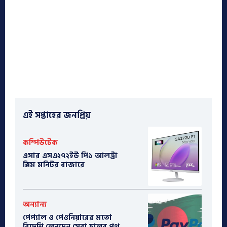
এই সপ্তাহের জনপ্রিয়
কম্পিউটেক
এসার এসএ২৭২ইউ পি১ আলট্রা
স্লিম মনিটর বাজারে
অন্যান্য
পেপ্যাল ও পেওনিয়ারের মতো
বিদেশি লেনদেন সেবা চালুর পথ