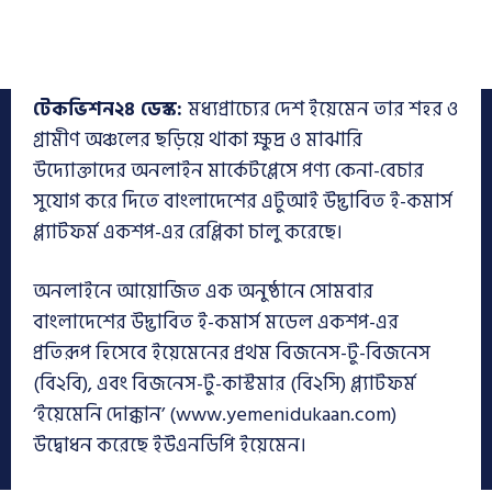
টেকভিশন২৪ ডেস্ক:
মধ্যপ্রাচ্যের দেশ ইয়েমেন তার শহর ও
গ্রামীণ অঞ্চলের ছড়িয়ে থাকা ক্ষুদ্র ও মাঝারি
উদ্যোক্তাদের অনলাইন মার্কেটপ্লেসে পণ্য কেনা-বেচার
সুযোগ করে দিতে বাংলাদেশের এটুআই উদ্ভাবিত ই-কমার্স
প্ল্যাটফর্ম একশপ-এর রেপ্লিকা চালু করেছে।
অনলাইনে আয়োজিত এক অনুষ্ঠানে সোমবার
বাংলাদেশের উদ্ভাবিত ই-কমার্স মডেল একশপ-এর
প্রতিরূপ হিসেবে ইয়েমেনের প্রথম বিজনেস-টু-বিজনেস
(বি২বি), এবং বিজনেস-টু-কাস্টমার (বি২সি) প্ল্যাটফর্ম
‘ইয়েমেনি দোক্কান’ (www.yemenidukaan.com)
উদ্বোধন করেছে ইউএনডিপি ইয়েমেন।