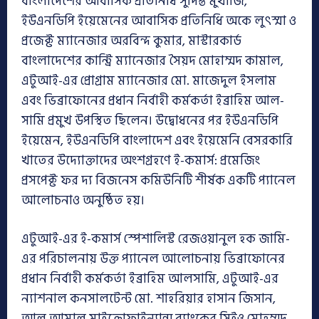
বাংলাদেশের আবাসিক প্রতিনিধি সুদিপ্ত মুখার্জি,
ইউএনডিপি ইয়েমেনের আবাসিক প্রতিনিধি অকে লুৎস্মা ও
প্রজেক্ট ম্যানেজার অরবিন্দ কুমার, মাস্টারকার্ড
বাংলাদেশের কান্ট্রি ম্যানেজার সৈয়দ মোহাম্মদ কামাল,
এটুআই-এর প্রোগ্রাম ম্যানেজার মো. মাজেদুল ইসলাম
এবং ভিব্রাফোনের প্রধান নির্বাহী কর্মকর্তা ইব্রাহিম আল-
সামি প্রমুখ উপস্থিত ছিলেন। উদ্বোধনের পর ইউএনডিপি
ইয়েমেন, ইউএনডিপি বাংলাদেশ এবং ইয়েমেনি বেসরকারি
খাতের উদ্যোক্তাদের অংশগ্রহণে ই-কমার্স: প্রমেজিং
প্রসপেক্ট ফর দ্য বিজনেস কমিউনিটি শীর্ষক একটি প্যানেল
আলোচনাও অনুষ্ঠিত হয়।
এটুআই-এর ই-কমার্স স্পেশালিস্ট রেজওয়ানুল হক জামি-
এর পরিচালনায় উক্ত প্যানেল আলোচনায় ভিব্রাফোনের
প্রধান নির্বাহী কর্মকর্তা ইব্রাহিম আলসামি, এটুআই-এর
ন্যাশনাল কনসালটেন্ট মো. শাহরিয়ার হাসান জিসান,
আল আমাল মাইক্রোফাইন্যান্স ব্যাংকের সিইও মোহম্মদ