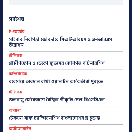
সর্বশেষ
ই-গভর্নেন্স
সাইবার নিরাপত্তা জোরদারে সিআইআরএস ও এনআরএস
উদ্বোধন
টেলিকম
গ্রামীণফোন ও ডেকো ফুডসের কৌশগত পার্টনারশিপ
কম্পিউটেক
ব্যবসায়ে অবদান রাখা ওয়ালটন কর্মকর্তারা পুরস্কৃত
টেলিকম
জলবায়ু পর্যবেক্ষণে বৈশ্বিক স্বীকৃতি পেল বিএসসিএল
অন্যান্য
টেকনো সাফ চ্যাম্পিয়নশিপ বাংলাদেশের ড্র চূড়ান্ত
অটোমোবাইল