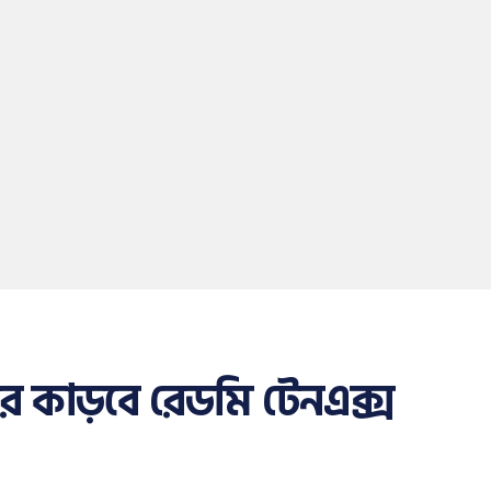
নজর কাড়বে রেডমি টেনএক্স