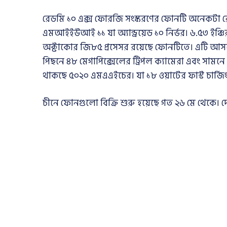
রেডমি ১০ এক্স ফোরজি সংস্করণের ফোনটি অনেকটা
এমআইইউআই ১১ যা অ্যান্ড্রয়েড ১০ নির্ভর। ৬.৫৩ ইঞ্
অক্টাকোর জি৮৫ প্রসেসর রয়েছে ফোনটিতে। এটি আসছে 
পিছনে ৪৮ মেগাপিক্সেলের ট্রিপল ক্যামেরা এবং সামনে
থাকছে ৫০২০ এমএএইচের। যা ১৮ ওয়াটের ফাস্ট চার্জি
চীনে ফোনগুলো বিক্রি শুরু হয়েছে গত ২৬ মে থেকে