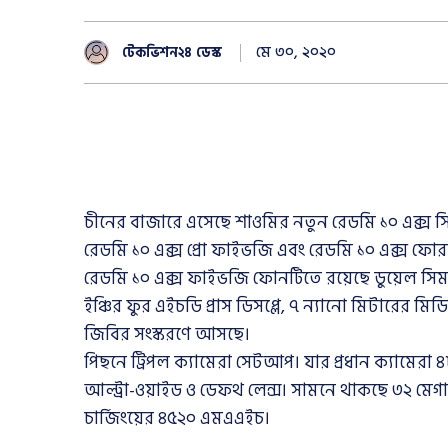
মে ৩০, ২০২০
টেকভিশন২৪ ডেস্ক
চীনের বাজারে এসেছে শাওমির নতুন রেডমি ১০ এক্স
রেডমি ১০ এক্স প্রো ফাইভজি এবং রেডমি ১০ এক্স ফো
রেডমি ১০ এক্স ফাইভজি ফোনটিতে রয়েছে ডুয়েল স
ইঞ্চির ফুর এইচডি প্রাস ডিসপ্লে, ৭ ন্যানো মিটারের 
জিবির সংস্করণে আসছে।
পিছনে ট্রিপল ক্যামেরা সেটআপ। যার প্রধান ক্যামেরা 
আল্ট্রা-ওয়াইড ও ডেফথ লেন্স। সামনে থাকছে ৩২ মেগ
চার্জিংয়ের ৪৫২০ এমএএইচ।