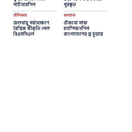
পার্টনারশিপ
পুরস্কৃত
টেলিকম
অন্যান্য
জলবায়ু পর্যবেক্ষণে
টেকনো সাফ
বৈশ্বিক স্বীকৃতি পেল
চ্যাম্পিয়নশিপ
বিএসসিএল
বাংলাদেশের ড্র চূড়ান্ত