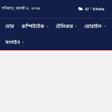
শনিবার, আগস্ট ৮, ২০২৬
32
Dhaka
C
হোম
কম্পিউটেক
টেলিকম
মোবাইল
সংগঠন