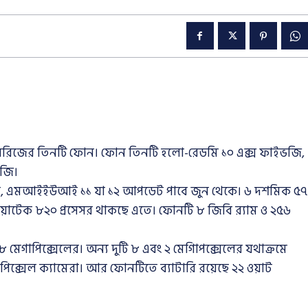
 সিরিজের তিনটি ফোন। ফোন তিনটি হলো-রেডমি ১০ এক্স ফাইভজি,
রজি।
িম, এমআইইউআই ১১ যা ১২ আপডেট পাবে জুন থেকে। ৬ দশমিক ৫৭
মিডিয়াটেক ৮২০ প্রসেসর থাকছে এতে। ফোনটি ৮ জিবি র‍্যাম ও ২৫৬
৪৮ মেগাপিক্সেলের। অন্য দুটি ৮ এবং ২ মেগািপক্সেলের যথাক্রমে
াপিক্সেল ক্যামেরা। আর ফোনটিতে ব্যাটারি রয়েছে ২২ ওয়াট