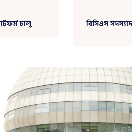
াটফর্ম চালু
বিসিএস সদস্যদে