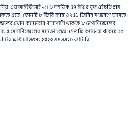
 সিম, এমআইইউআই ১১। ৬ দশমিক ৫৭ ইঞ্চির ফুর এইচডি প্রাস
 থাকছে এতে। ফোনটি ৮ জিবি র‍্যাম ও ২৫৬ জিবির সংস্করণে আসছে।
েলের প্রধান ক্যামেরার পাশাপাশি থাকছে ৮ মেগাপিক্সেলের
বং ৫ মেগাপিক্সেলের ম্যাক্রো লেন্স। সেলফি ক্যামেরা থাকছে ২০
টের ফাস্ট চার্জিংসহ ৪৫২০ এমএএইচ ব্যাটারি।