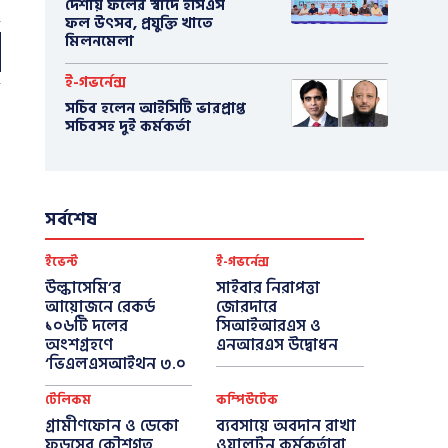
দেশীয় ফলের স্বাদে ইসিএস
ফল উৎসব, প্রযুক্তি খাতে
মিলনমেলা
ই-গভর্নেন্স
সচিব হলেন আইসিটি ভারপ্রাপ্ত
সচিবসহ দুই কর্মকর্তা
সর্বশেষ
ইভেন্ট
ই-গভর্নেন্স
উল্কাসেমি’র
সাইবার নিরাপত্তা
আয়োজনে রেকর্ড
জোরদারে
১০৬টি দলের
সিআইআরএস ও
অংশগ্রহণে
এনআরএস উদ্বোধন
‘ভিএলএসআইথন ৩.০
টেলিকম
কম্পিউটেক
গ্রামীণফোন ও ডেকো
ব্যবসায়ে অবদান রাখা
ফুডসের কৌশগত
ওয়ালটন কর্মকর্তারা