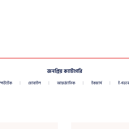
জনপ্রিয় ক্যাটাগরি
্পিউটেক
মোবাইল
আন্তর্জাতিক
ইকমার্স
ই-গভর্নে