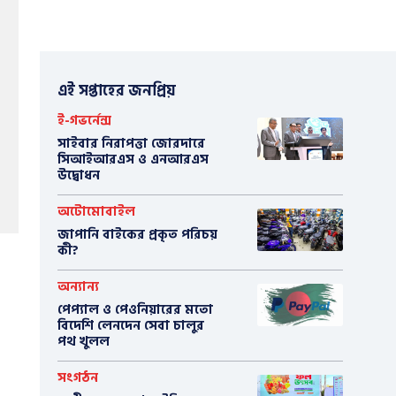
এই সপ্তাহের জনপ্রিয়
ই-গভর্নেন্স
সাইবার নিরাপত্তা জোরদারে
সিআইআরএস ও এনআরএস
উদ্বোধন
অটোমোবাইল
​জাপানি বাইকের প্রকৃত পরিচয়
কী?
অন্যান্য
পেপ্যাল ও পেওনিয়ারের মতো
বিদেশি লেনদেন সেবা চালুর
পথ খুলল
সংগঠন