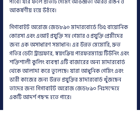
পাবে। যার ফলে প্রতিটি গেমিং অভিজ্ঞতা আরও রঙিন ও
আকর্ষণীয় হয়ে উঠবে।
গিগাবাইট অরোজ জেড৮৯০ মাদারবোর্ডে ডি৫ বায়োনিক
কোরসা এবং এআই প্রযুক্তি সহ গেমার ও প্রযুক্তি প্রেমীদের
জন্য এক অসাধারণ সমাধান। এর উন্নত মেমোরি, দ্রুত
গতির ডেটা ট্রান্সফার, স্বয়ংক্রিয় পারফরম্যান্স টিউনিং এবং
শক্তিশালী কুলিং ব্যবস্থা এটি বাজারের অন্য মাদারবোর্ড
থেকে আলাদা করে তুলেছে। যারা আধুনিক গেমিং এবং
ভারী কাজের জন্য উন্নত প্রযুক্তির মাদারবোর্ড খুঁজছেন
তাদের জন্য গিগাবাইট অরোজ জেড৮৯০ নিঃসন্দেহে
একটি আদর্শ পছন্দ হতে পারে।