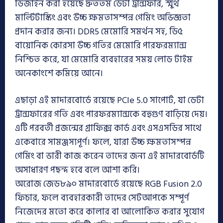
ডিজাইন করা হয়েছে দ্রুততম ডেটা ট্রান্সফার, স্মুথ
মাল্টিটাস্কিং এবং উচ্চ ক্ষমতাসম্পন্ন গেমিং অভিজ্ঞতা
প্রদান করার জন্য। DDR5 মেমোরি সমর্থন সহ, ডি৫
বায়োনিক কোরসা উচ্চ গতির মেমোরি পারফরম্যান্স
নিশ্চিত করে, যা মেমোরি ব্যবহারের সময় লোড টাইম
অনেকাংশে কমিয়ে আনে।
এছাড়া এই মাদারবোর্ডে রয়েছে PCIe 5.0 সাপোর্ট, যা ডেটা
ট্রান্সফারের গতি এবং পারফরম্যান্সকে বহুগুণ বাড়িয়ে দেয়।
এটি পরবর্তী প্রজন্মের গ্রাফিক্স কার্ড এবং এসএসডির সাথে
একেবারে সামঞ্জস্যপূর্ণ। ফলে, যারা উচ্চ ক্ষমতাসম্পন্ন
গেমিং বা ভারী কাজ করেন তাদের জন্য এই মাদারবোর্ডটি
অসাধারণ পছন্দ হবে বলে আশা করি।
অরোজ জেড৮৯০ মাদারবোর্ডে রয়েছে RGB Fusion 2.0
ফিচার, ফলে ব্যবহারকারী তাদের সেটআপকে সম্পূর্ণ
নিজেদের মতো করে কালার বা আলোকিত করার সুযোগ