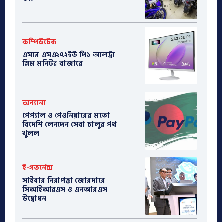
কম্পিউটেক
এসার এসএ২৭২ইউ পি১ আলট্রা
স্লিম মনিটর বাজারে
অন্যান্য
পেপ্যাল ও পেওনিয়ারের মতো
বিদেশি লেনদেন সেবা চালুর পথ
খুলল
ই-গভর্নেন্স
সাইবার নিরাপত্তা জোরদারে
সিআইআরএস ও এনআরএস
উদ্বোধন