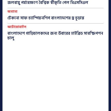
জলবায়ু পর্যবেক্ষণে বৈশ্বিক স্বীকৃতি পেল বিএসসিএল
অন্যান্য
টেকনো সাফ চ্যাম্পিয়নশিপ বাংলাদেশের ড্র চূড়ান্ত
অটোমোবাইল
বাংলাদেশে গাড়িচালকদের জন্য উবারের হাইব্রিড সাবস্ক্রিপশন
চালু