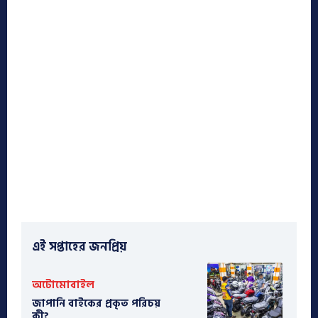
এই সপ্তাহের জনপ্রিয়
অটোমোবাইল
​জাপানি বাইকের প্রকৃত পরিচয়
কী?