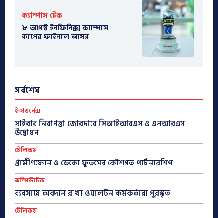
ক্যাম্পাস টেক
৮ আগস্ট ইনফিনিক্স ক্যাম্পাস
কাপের ফাইনাল আসর
সর্বশেষ
ই-গভর্নেন্স
সাইবার নিরাপত্তা জোরদারে সিআইআরএস ও এনআরএস
উদ্বোধন
টেলিকম
গ্রামীণফোন ও ডেকো ফুডসের কৌশগত পার্টনারশিপ
কম্পিউটেক
ব্যবসায়ে অবদান রাখা ওয়ালটন কর্মকর্তারা পুরস্কৃত
টেলিকম