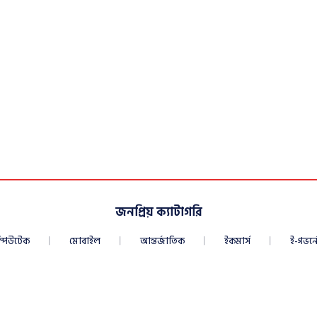
জনপ্রিয় ক্যাটাগরি
্পিউটেক
মোবাইল
আন্তর্জাতিক
ইকমার্স
ই-গভর্নে