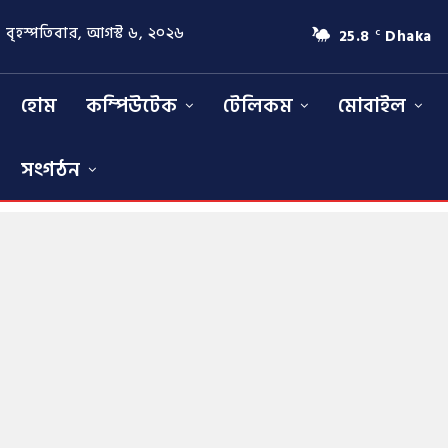
বৃহস্পতিবার, আগস্ট ৬, ২০২৬
25.8
Dhaka
C
হোম
কম্পিউটেক
টেলিকম
মোবাইল
সংগঠন