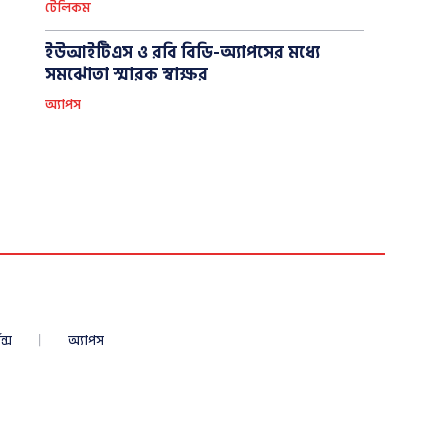
টেলিকম
ইউআইটিএস ও রবি বিডি-অ্যাপসের মধ্যে
সমঝোতা স্মারক স্বাক্ষর
অ্যাপস
ন্স
অ্যাপস