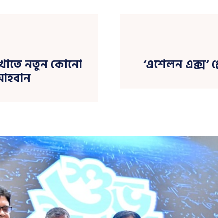
 খাতে নতুন কোনো
‘এশেলন এক্স’ প্রো
আহবান