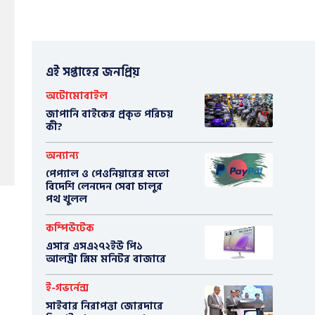
এই সপ্তাহের জনপ্রিয়
অটোমোবাইল
​জাপানি বাইকের প্রকৃত পরিচয়
কী?
অন্যান্য
পেপ্যাল ও পেওনিয়ারের মতো
বিদেশি লেনদেন সেবা চালুর
পথ খুলল
কম্পিউটেক
এসার এসএ২৭২ইউ পি১
আলট্রা স্লিম মনিটর বাজারে
ই-গভর্নেন্স
সাইবার নিরাপত্তা জোরদারে