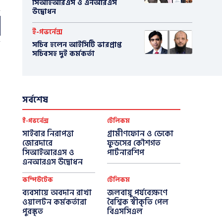
সিআইআরএস ও এনআরএস
উদ্বোধন
ই-গভর্নেন্স
সচিব হলেন আইসিটি ভারপ্রাপ্ত
সচিবসহ দুই কর্মকর্তা
সর্বশেষ
ই-গভর্নেন্স
টেলিকম
সাইবার নিরাপত্তা
গ্রামীণফোন ও ডেকো
জোরদারে
ফুডসের কৌশগত
সিআইআরএস ও
পার্টনারশিপ
এনআরএস উদ্বোধন
কম্পিউটেক
টেলিকম
ব্যবসায়ে অবদান রাখা
জলবায়ু পর্যবেক্ষণে
ওয়ালটন কর্মকর্তারা
বৈশ্বিক স্বীকৃতি পেল
পুরস্কৃত
বিএসসিএল