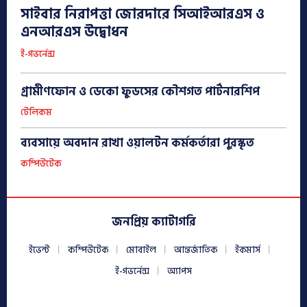
সাইবার নিরাপত্তা জোরদারে সিআইআরএস ও
এনআরএস উদ্বোধন
ই-গভর্নেন্স
গ্রামীণফোন ও ডেকো ফুডসের কৌশগত পার্টনারশিপ
টেলিকম
ব্যবসায়ে অবদান রাখা ওয়ালটন কর্মকর্তারা পুরস্কৃত
কম্পিউটেক
জনপ্রিয় ক্যাটাগরি
ইভেন্ট
কম্পিউটেক
মোবাইল
আন্তর্জাতিক
ইকমার্স
ই-গভর্নেন্স
অ্যাপস