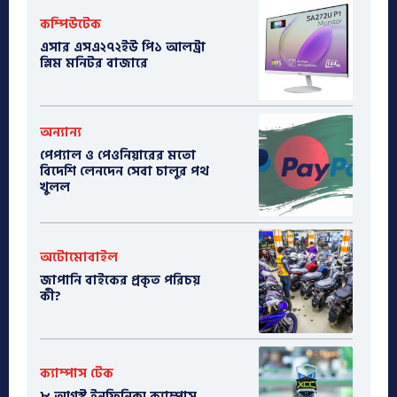
কম্পিউটেক
এসার এসএ২৭২ইউ পি১ আলট্রা
স্লিম মনিটর বাজারে
অন্যান্য
পেপ্যাল ও পেওনিয়ারের মতো
বিদেশি লেনদেন সেবা চালুর পথ
খুলল
অটোমোবাইল
​জাপানি বাইকের প্রকৃত পরিচয়
কী?
ক্যাম্পাস টেক
৮ আগস্ট ইনফিনিক্স ক্যাম্পাস