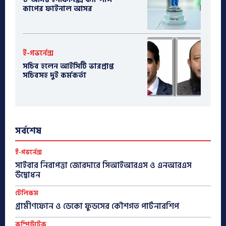
কাপের ফাইনাল আসর
ই-গভর্নেন্স
সচিব হলেন আইসিটি ভারপ্রাপ্ত
সচিবসহ দুই কর্মকর্তা
সর্বশেষ
ই-গভর্নেন্স
সাইবার নিরাপত্তা জোরদারে সিআইআরএস ও এনআরএস
উদ্বোধন
টেলিকম
গ্রামীণফোন ও ডেকো ফুডসের কৌশগত পার্টনারশিপ
কম্পিউটেক