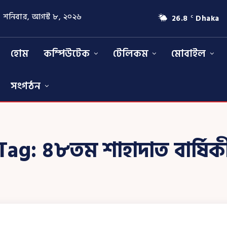
শনিবার, আগস্ট ৮, ২০২৬
26.8
Dhaka
C
হোম
কম্পিউটেক
টেলিকম
মোবাইল
সংগঠন
Tag:
৪৮তম শাহাদাত বার্ষিক