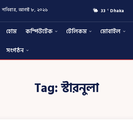
শনিবার, আগস্ট ৮, ২০২৬
33
Dhaka
C
হোম
কম্পিউটেক
টেলিকম
মোবাইল
সংগঠন
Tag:
স্টারনুলা