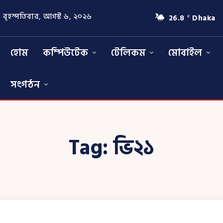
বৃহস্পতিবার, আগস্ট ৬, ২০২৬
26.8
Dhaka
C
হোম
কম্পিউটেক
টেলিকম
মোবাইল
সংগঠন
Tag:
ভি২১