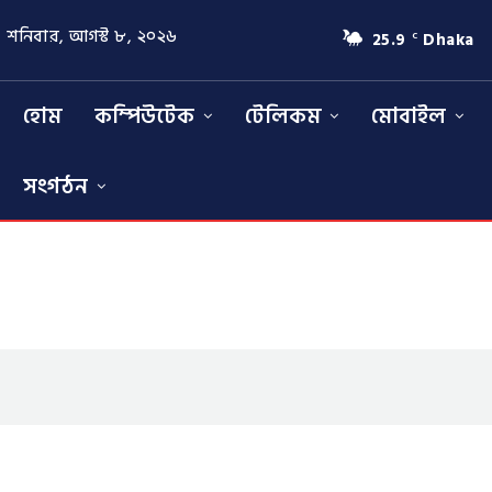
শনিবার, আগস্ট ৮, ২০২৬
25.9
Dhaka
C
হোম
কম্পিউটেক
টেলিকম
মোবাইল
সংগঠন