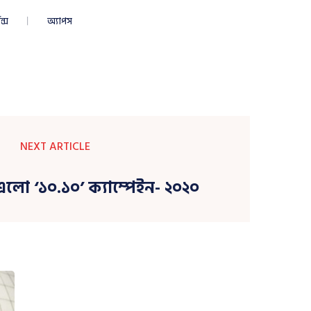
ন্স
অ্যাপস
NEXT ARTICLE
লো ‘১০.১০’ ক্যাম্পেইন- ২০২০