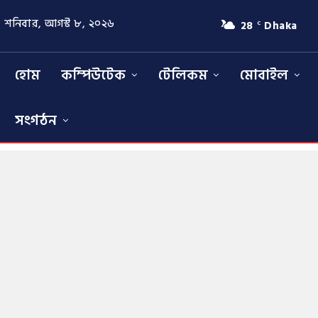
শনিবার, আগস্ট ৮, ২০২৬
28
Dhaka
C
হোম
কম্পিউটেক
টেলিকম
মোবাইল
সংগঠন