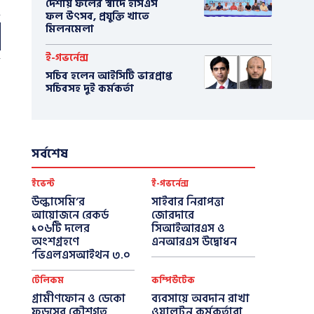
দেশীয় ফলের স্বাদে ইসিএস
ফল উৎসব, প্রযুক্তি খাতে
মিলনমেলা
ই-গভর্নেন্স
সচিব হলেন আইসিটি ভারপ্রাপ্ত
সচিবসহ দুই কর্মকর্তা
সর্বশেষ
ইভেন্ট
ই-গভর্নেন্স
উল্কাসেমি’র
সাইবার নিরাপত্তা
আয়োজনে রেকর্ড
জোরদারে
১০৬টি দলের
সিআইআরএস ও
অংশগ্রহণে
এনআরএস উদ্বোধন
‘ভিএলএসআইথন ৩.০
টেলিকম
কম্পিউটেক
গ্রামীণফোন ও ডেকো
ব্যবসায়ে অবদান রাখা
ফুডসের কৌশগত
ওয়ালটন কর্মকর্তারা