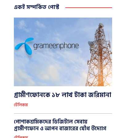
একই সম্পর্কিত পোস্ট
গ্রামীণফোনকে ১৮ লাখ টাকা জরিমানা
টেলিকম
পোশাকশ্রমিকদের ডিজিটাল সেবায়
গ্রামীণফোন ও আপন বাজারের যৌথ উদ্যোগ