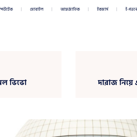
্পিউটেক
মোবাইল
আন্তর্জাতিক
ইকমার্স
ই-গভর্নে
আনল ভিভো
দারাজ নিয়ে এ