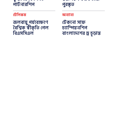
পার্টনারশিপ
পুরস্কৃত
টেলিকম
অন্যান্য
জলবায়ু পর্যবেক্ষণে
টেকনো সাফ
বৈশ্বিক স্বীকৃতি পেল
চ্যাম্পিয়নশিপ
বিএসসিএল
বাংলাদেশের ড্র চূড়ান্ত