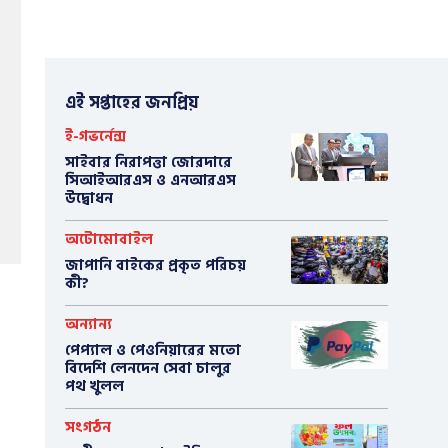
এই সপ্তাহের জনপ্রিয়
ই-গভর্নেন্স
সাইবার নিরাপত্তা জোরদারে
সিআইআরএস ও এনআরএস
উদ্বোধন
অটোমোবাইল
​জাপানি বাইকের প্রকৃত পরিচয়
কী?
অন্যান্য
পেপ্যাল ও পেওনিয়ারের মতো
বিদেশি লেনদেন সেবা চালুর
পথ খুলল
সংগঠন