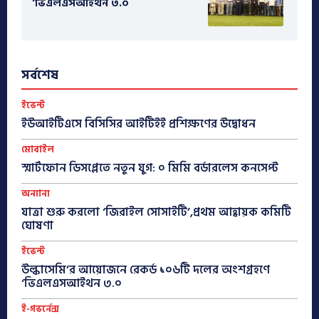
‘ভিএলএসআইথন ৩.০
সর্বশেষ
ইভেন্ট
ইউআইটিএসে বিসিসির আইটিইই প্রশিক্ষণের উদ্বোধন
মোবাইল
স্মার্টফোন ডিসপ্লেতে নতুন যুগ: ০ মিমি বর্ডারলেস কনসেপ্ট
অন্যান্য
যাত্রা শুরু করলো ‘জিরাইল সোসাইটি’,প্রথম আহ্বায়ক কমিটি
ঘোষণা
ইভেন্ট
উল্কাসেমি’র আয়োজনে রেকর্ড ১০৬টি দলের অংশগ্রহণে
‘ভিএলএসআইথন ৩.০
ই-গভর্নেন্স