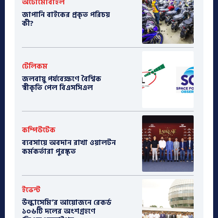
অটোমোবাইল
​জাপানি বাইকের প্রকৃত পরিচয়
কী?
টেলিকম
জলবায়ু পর্যবেক্ষণে বৈশ্বিক
স্বীকৃতি পেল বিএসসিএল
কম্পিউটেক
ব্যবসায়ে অবদান রাখা ওয়ালটন
কর্মকর্তারা পুরস্কৃত
ইভেন্ট
উল্কাসেমি’র আয়োজনে রেকর্ড
১০৬টি দলের অংশগ্রহণে