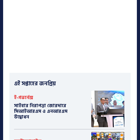
এই সপ্তাহের জনপ্রিয়
ই-গভর্নেন্স
সাইবার নিরাপত্তা জোরদারে
সিআইআরএস ও এনআরএস
উদ্বোধন