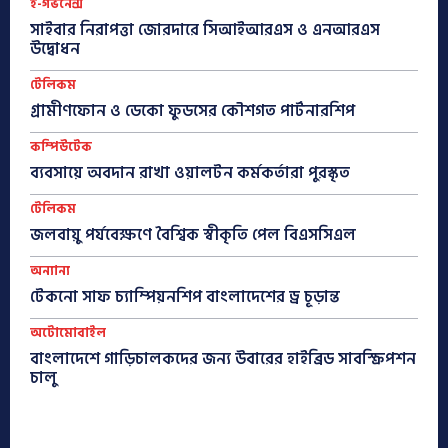
ই-গভর্নেন্স
সাইবার নিরাপত্তা জোরদারে সিআইআরএস ও এনআরএস
উদ্বোধন
টেলিকম
গ্রামীণফোন ও ডেকো ফুডসের কৌশগত পার্টনারশিপ
কম্পিউটেক
ব্যবসায়ে অবদান রাখা ওয়ালটন কর্মকর্তারা পুরস্কৃত
টেলিকম
জলবায়ু পর্যবেক্ষণে বৈশ্বিক স্বীকৃতি পেল বিএসসিএল
অন্যান্য
টেকনো সাফ চ্যাম্পিয়নশিপ বাংলাদেশের ড্র চূড়ান্ত
অটোমোবাইল
বাংলাদেশে গাড়িচালকদের জন্য উবারের হাইব্রিড সাবস্ক্রিপশন
চালু