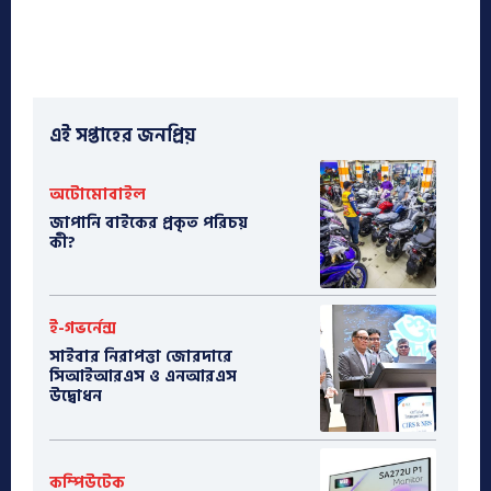
এই সপ্তাহের জনপ্রিয়
অটোমোবাইল
​জাপানি বাইকের প্রকৃত পরিচয়
কী?
ই-গভর্নেন্স
সাইবার নিরাপত্তা জোরদারে
সিআইআরএস ও এনআরএস
উদ্বোধন
কম্পিউটেক