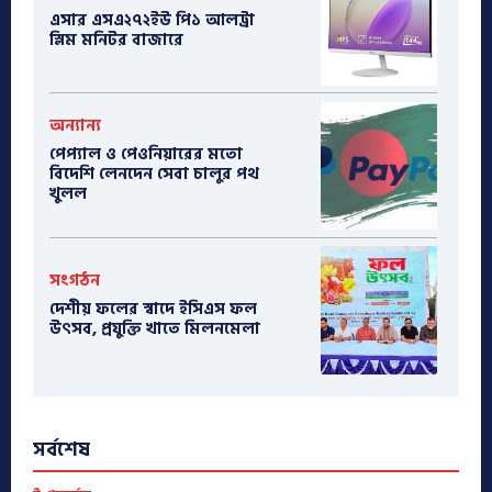
এসার এসএ২৭২ইউ পি১ আলট্রা
স্লিম মনিটর বাজারে
অন্যান্য
পেপ্যাল ও পেওনিয়ারের মতো
বিদেশি লেনদেন সেবা চালুর পথ
খুলল
সংগঠন
দেশীয় ফলের স্বাদে ইসিএস ফল
উৎসব, প্রযুক্তি খাতে মিলনমেলা
সর্বশেষ