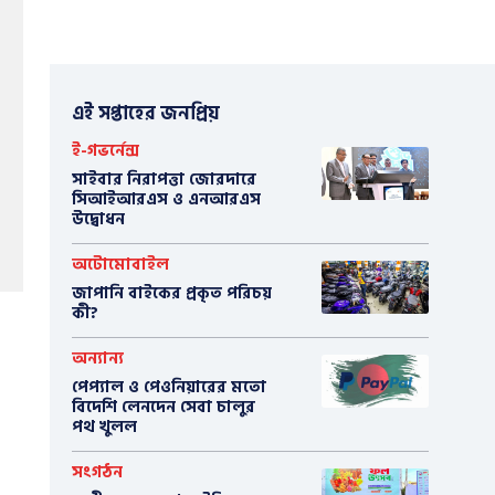
এই সপ্তাহের জনপ্রিয়
ই-গভর্নেন্স
সাইবার নিরাপত্তা জোরদারে
সিআইআরএস ও এনআরএস
উদ্বোধন
অটোমোবাইল
​জাপানি বাইকের প্রকৃত পরিচয়
কী?
অন্যান্য
পেপ্যাল ও পেওনিয়ারের মতো
বিদেশি লেনদেন সেবা চালুর
পথ খুলল
সংগঠন