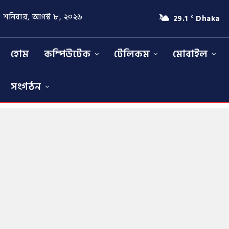
শনিবার, আগস্ট ৮, ২০২৬
29.1
Dhaka
C
হোম
কম্পিউটেক
টেলিকম
মোবাইল
সংগঠন