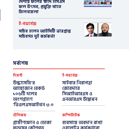
দেশীয় ফলের স্বাদে ইসিএস
ফল উৎসব, প্রযুক্তি খাতে
মিলনমেলা
ই-গভর্নেন্স
সচিব হলেন আইসিটি ভারপ্রাপ্ত
সচিবসহ দুই কর্মকর্তা
সর্বশেষ
ইভেন্ট
ই-গভর্নেন্স
উল্কাসেমি’র
সাইবার নিরাপত্তা
আয়োজনে রেকর্ড
জোরদারে
১০৬টি দলের
সিআইআরএস ও
অংশগ্রহণে
এনআরএস উদ্বোধন
‘ভিএলএসআইথন ৩.০
টেলিকম
কম্পিউটেক
গ্রামীণফোন ও ডেকো
ব্যবসায়ে অবদান রাখা
ফুডসের কৌশগত
ওয়ালটন কর্মকর্তারা