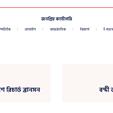
জনপ্রিয় ক্যাটাগরি
্পিউটেক
মোবাইল
আন্তর্জাতিক
ইকমার্স
ই-গভর্নে
িচার্ড ব্রানসন
বন্দী