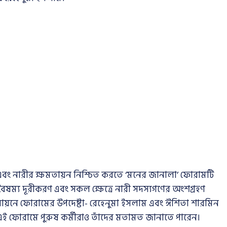
ে এবং নারীর ক্ষমতায়ন নিশ্চিত করতে ‘মনের জানালা’ ফোরামটি
ৈষম্য দূরীকরণ এবং সকল ক্ষেত্রে নারী সদস্যগণের অংশগ্রহণ
তবায়নে ফোরামের উপদেষ্টা- রেহেনুমা ইসলাম এবং ঈশিতা শারমিন
 এই ফোরামে পুরুষ কর্মীরাও তাঁদের মতামত জানাতে পারেন।