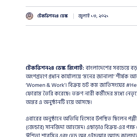
জুলাই ১৩, ২০২১
টেকভিশন২৪ ডেস্ক
টেকভিশন২৪ ডেস্ক রিপোর্ট:
বাংলাদেশের সবচেয়ে বড় ম
অংশগ্রহণে প্রধান কার্যালয়ে ‘মনের জানালা’ শীর
‘Women & Work’। বিক্রয় ডট কম জাতিসংঘের #HeforSh
ফোরাম তৈরি করেছে। তরুণ নারী কর্মীদের মধ্যে নেতৃত্
অন্তর এ অনুষ্ঠানটি হয়ে আসছে।
এবারের অনুষ্ঠানে অতিথি হিসেবে উপস্থিত ছিলেন পল্ল
(জেন্ডার) সানজিদা আহমেদ। এছাড়াও বিক্রয়-এর পক্ষ 
ঈশিতা শারমিন এবং হেড অব এইচআর অ্যান্ড কালচার