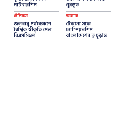
পার্টনারশিপ
পুরস্কৃত
টেলিকম
অন্যান্য
জলবায়ু পর্যবেক্ষণে
টেকনো সাফ
বৈশ্বিক স্বীকৃতি পেল
চ্যাম্পিয়নশিপ
বিএসসিএল
বাংলাদেশের ড্র চূড়ান্ত