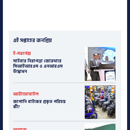
এই সপ্তাহের জনপ্রিয়
ই-গভর্নেন্স
সাইবার নিরাপত্তা জোরদারে
সিআইআরএস ও এনআরএস
উদ্বোধন
অটোমোবাইল
​জাপানি বাইকের প্রকৃত পরিচয়
কী?
অন্যান্য