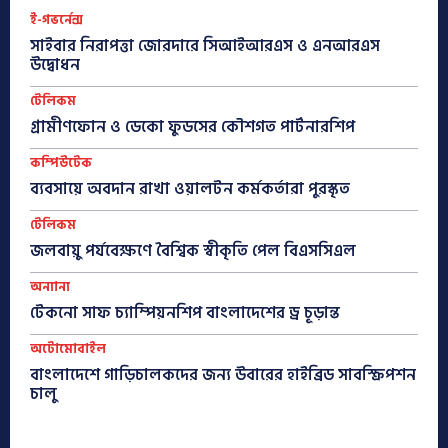
ই-গভর্নেন্স
সাইবার নিরাপত্তা জোরদারে সিআইআরএস ও এনআরএস
উদ্বোধন
টেলিকম
গ্রামীণফোন ও ডেকো ফুডসের কৌশগত পার্টনারশিপ
কম্পিউটেক
ব্যবসায়ে অবদান রাখা ওয়ালটন কর্মকর্তারা পুরস্কৃত
টেলিকম
জলবায়ু পর্যবেক্ষণে বৈশ্বিক স্বীকৃতি পেল বিএসসিএল
অন্যান্য
টেকনো সাফ চ্যাম্পিয়নশিপ বাংলাদেশের ড্র চূড়ান্ত
অটোমোবাইল
বাংলাদেশে গাড়িচালকদের জন্য উবারের হাইব্রিড সাবস্ক্রিপশন
চালু