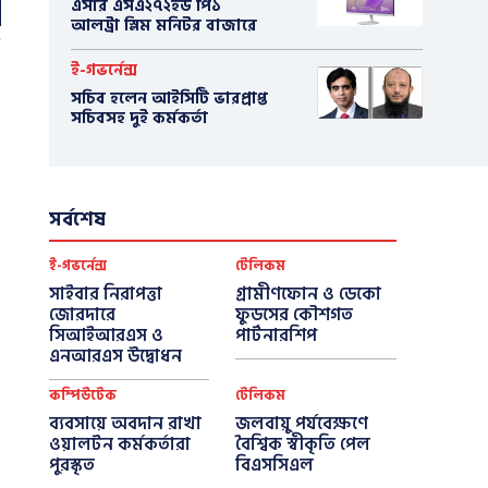
এসার এসএ২৭২ইউ পি১
আলট্রা স্লিম মনিটর বাজারে
ই-গভর্নেন্স
সচিব হলেন আইসিটি ভারপ্রাপ্ত
সচিবসহ দুই কর্মকর্তা
সর্বশেষ
ই-গভর্নেন্স
টেলিকম
সাইবার নিরাপত্তা
গ্রামীণফোন ও ডেকো
জোরদারে
ফুডসের কৌশগত
সিআইআরএস ও
পার্টনারশিপ
এনআরএস উদ্বোধন
কম্পিউটেক
টেলিকম
ব্যবসায়ে অবদান রাখা
জলবায়ু পর্যবেক্ষণে
ওয়ালটন কর্মকর্তারা
বৈশ্বিক স্বীকৃতি পেল
পুরস্কৃত
বিএসসিএল