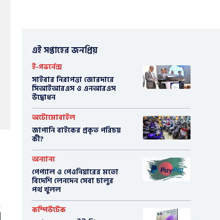
এই সপ্তাহের জনপ্রিয়
ই-গভর্নেন্স
সাইবার নিরাপত্তা জোরদারে
সিআইআরএস ও এনআরএস
উদ্বোধন
অটোমোবাইল
​জাপানি বাইকের প্রকৃত পরিচয়
কী?
অন্যান্য
পেপ্যাল ও পেওনিয়ারের মতো
বিদেশি লেনদেন সেবা চালুর
পথ খুলল
কম্পিউটেক