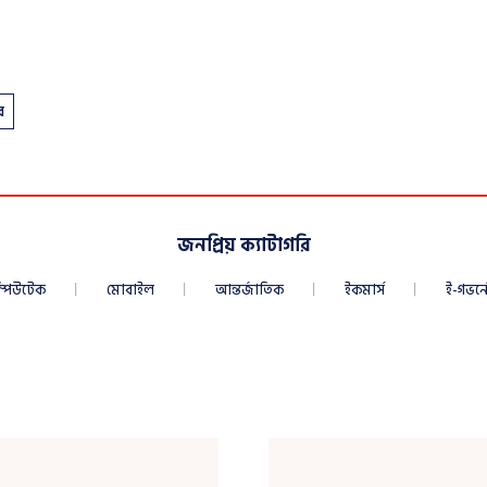
ব
জনপ্রিয় ক্যাটাগরি
্পিউটেক
মোবাইল
আন্তর্জাতিক
ইকমার্স
ই-গভর্নে