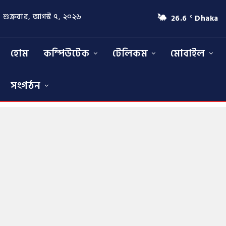
শুক্রবার, আগস্ট ৭, ২০২৬
26.6
Dhaka
C
হোম
কম্পিউটেক
টেলিকম
মোবাইল
সংগঠন