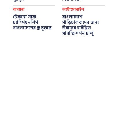
অন্যান্য
অটোমোবাইল
টেকনো সাফ
বাংলাদেশে
চ্যাম্পিয়নশিপ
গাড়িচালকদের জন্য
বাংলাদেশের ড্র চূড়ান্ত
উবারের হাইব্রিড
সাবস্ক্রিপশন চালু