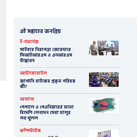
এই সপ্তাহের জনপ্রিয়
ই-গভর্নেন্স
সাইবার নিরাপত্তা জোরদারে
সিআইআরএস ও এনআরএস
উদ্বোধন
অটোমোবাইল
​জাপানি বাইকের প্রকৃত পরিচয়
কী?
অন্যান্য
পেপ্যাল ও পেওনিয়ারের মতো
বিদেশি লেনদেন সেবা চালুর
পথ খুলল
কম্পিউটেক