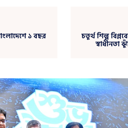
বাংলাদেশে ১ বছর
চতুর্থ শিল্প বিপ্
স্বাধীনতা ঝু