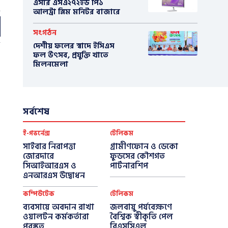
এসার এসএ২৭২ইউ পি১
আলট্রা স্লিম মনিটর বাজারে
সংগঠন
দেশীয় ফলের স্বাদে ইসিএস
ফল উৎসব, প্রযুক্তি খাতে
মিলনমেলা
সর্বশেষ
ই-গভর্নেন্স
টেলিকম
সাইবার নিরাপত্তা
গ্রামীণফোন ও ডেকো
জোরদারে
ফুডসের কৌশগত
সিআইআরএস ও
পার্টনারশিপ
এনআরএস উদ্বোধন
কম্পিউটেক
টেলিকম
ব্যবসায়ে অবদান রাখা
জলবায়ু পর্যবেক্ষণে
ওয়ালটন কর্মকর্তারা
বৈশ্বিক স্বীকৃতি পেল
পুরস্কৃত
বিএসসিএল