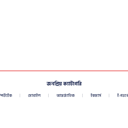
জনপ্রিয় ক্যাটাগরি
্পিউটেক
মোবাইল
আন্তর্জাতিক
ইকমার্স
ই-গভর্নে