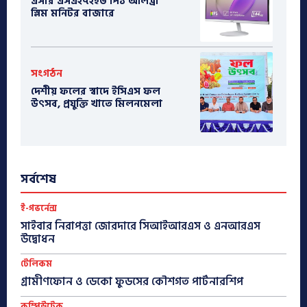
এসার এসএ২৭২ইউ পি১ আলট্রা
স্লিম মনিটর বাজারে
সংগঠন
দেশীয় ফলের স্বাদে ইসিএস ফল
উৎসব, প্রযুক্তি খাতে মিলনমেলা
সর্বশেষ
ই-গভর্নেন্স
সাইবার নিরাপত্তা জোরদারে সিআইআরএস ও এনআরএস
উদ্বোধন
টেলিকম
গ্রামীণফোন ও ডেকো ফুডসের কৌশগত পার্টনারশিপ
কম্পিউটেক