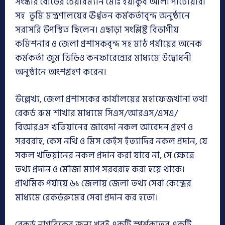
সংস্কার বোর্ডের চেয়ারম্যান মোঃ ইয়াকুব আলী পাটোয়ারী
সহ ভূমি মন্ত্রণালয়ের ঊর্ধ্বতন কর্মকর্তাবৃন্দ অনুষ্ঠানে
সরাসরি উপস্থিত ছিলেন। এছাড়া সংশ্লিষ্ট বিভাগীয়
কমিশনার ও জেলা প্রশাসকবৃন্দ সহ মাঠ পর্যায়ের অনেক
কর্মকর্তা জুম ভিডিও কনফারেন্সের মাধ্যমে উদ্বোধনী
অনুষ্ঠানে অংশগ্রহণ করেন।
উল্লেখ্য, জেলা প্রশাসকের কার্যালয়ের মহাফেজখানা তথা
রেকর্ড রুম শাখার মাধ্যমে সিএস/আরএস/এসএ/
বিআরএস খতিয়ানের জাবেদা নকল আবেদন গ্রহণ ও
সরবরাহ, কেস নথি ও মিস কেইস ইত্যাদির নকল প্রদান, যে
সকল খতিয়ানের নকল প্রদান করা যাবে না, সে ক্ষেত্রে
তথ্য প্রদান ও মৌজা ম্যাপ সরবরাহ করা হয়ে থাকে।
প্রাথমিক পর্যায়ে ৬১ জেলায় জেলা তথ্য সেবা কেন্দ্রের
মাধ্যমে রেকর্ডরুমের সেবা প্রদান কর হতো।
রেকর্ড নাগরিকের জন্য খুবই একটি স্পর্শকাতর একটি