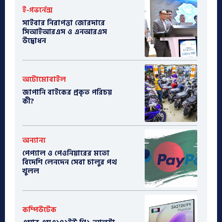
ই-গভর্নেন্স
সাইবার নিরাপত্তা জোরদারে
সিআইআরএস ও এনআরএস
উদ্বোধন
অটোমোবাইল
​জাপানি বাইকের প্রকৃত পরিচয়
কী?
অন্যান্য
পেপ্যাল ও পেওনিয়ারের মতো
বিদেশি লেনদেন সেবা চালুর পথ
খুলল
কম্পিউটেক