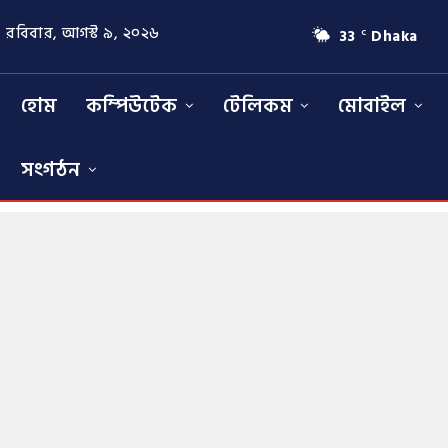
রবিবার, আগস্ট ৯, ২০২৬
33
Dhaka
C
হোম
কম্পিউটেক
টেলিকম
মোবাইল
সংগঠন