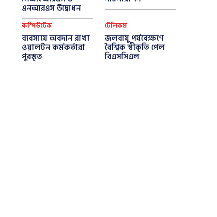
এনআরএস উদ্বোধন
কম্পিউটেক
টেলিকম
ব্যবসায়ে অবদান রাখা
জলবায়ু পর্যবেক্ষণে
ওয়ালটন কর্মকর্তারা
বৈশ্বিক স্বীকৃতি পেল
পুরস্কৃত
বিএসসিএল