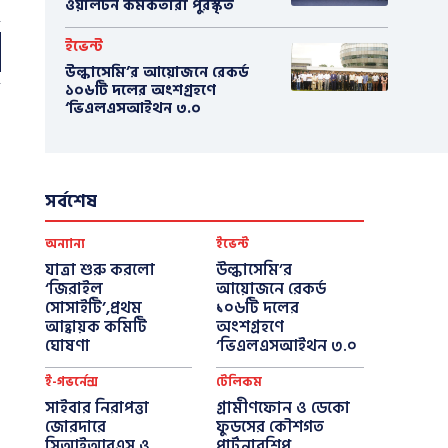
ওয়ালটন কর্মকর্তারা পুরস্কৃত
ইভেন্ট
উল্কাসেমি’র আয়োজনে রেকর্ড
১০৬টি দলের অংশগ্রহণে
‘ভিএলএসআইথন ৩.০
সর্বশেষ
অন্যান্য
ইভেন্ট
যাত্রা শুরু করলো
উল্কাসেমি’র
‘জিরাইল
আয়োজনে রেকর্ড
সোসাইটি’,প্রথম
১০৬টি দলের
আহ্বায়ক কমিটি
অংশগ্রহণে
ঘোষণা
‘ভিএলএসআইথন ৩.০
ই-গভর্নেন্স
টেলিকম
সাইবার নিরাপত্তা
গ্রামীণফোন ও ডেকো
জোরদারে
ফুডসের কৌশগত
সিআইআরএস ও
পার্টনারশিপ