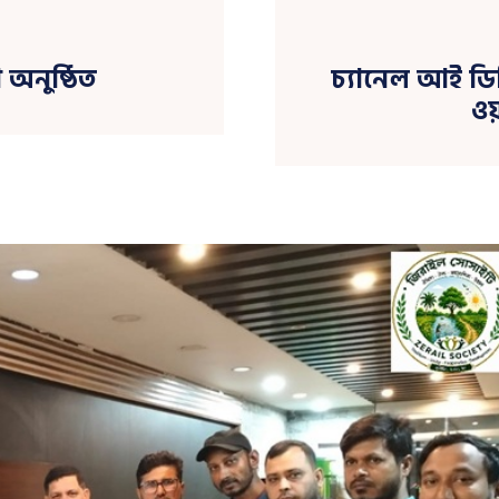
 অনুষ্ঠিত
চ্যানেল আই ডি
ও