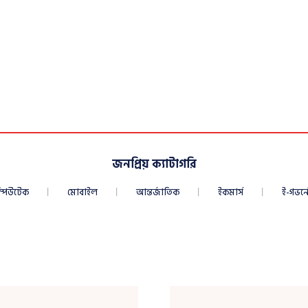
জনপ্রিয় ক্যাটাগরি
্পিউটেক
মোবাইল
আন্তর্জাতিক
ইকমার্স
ই-গভর্নে