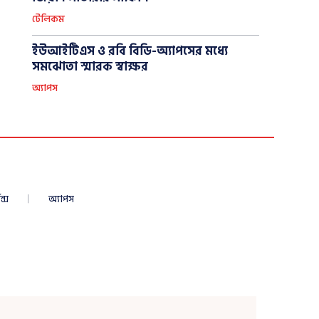
টেলিকম
ইউআইটিএস ও রবি বিডি-অ্যাপসের মধ্যে
সমঝোতা স্মারক স্বাক্ষর
অ্যাপস
ন্স
অ্যাপস