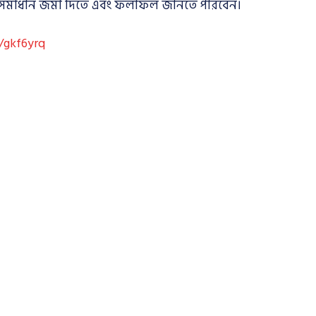
র সমাধান জমা দিতে এবং ফলাফল জানতে পারবেন।
y/gkf6yrq