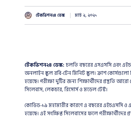
মার্চ ২, ২০২১
টেকভিশন২৪ ডেস্ক
টেকভিশন২৪ ডেস্ক:
চলতি বছরের এসএসসি এবং এইচএসসি
অনলাইন স্কুল রবি-টেন মিনিট স্কুল। ক্রাশ কোর্সগুল
হয়েছে। পরীক্ষা দুটির জন্য শিক্ষার্থীদের প্রস্তুতি আর
সিলেবাস
,
লেকচার
,
রিসোর্স ও মডেল টেস্ট।
কোভিড-১৯ মহামারীর কারণে এ বছরের এইচএসসি ও এসএ
হয়েছে। এই সংক্ষিপ্ত সিলেবাসের ফলে পরীক্ষার্থীদের প্র